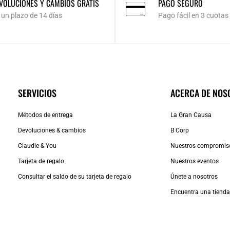
VOLUCIONES Y CAMBIOS GRATIS
PAGO SEGURO
 un plazo de 14 días
Pago fácil en 3 cuotas
SERVICIOS
ACERCA DE NOS
Métodos de entrega
La Gran Causa
Devoluciones & cambios
B Corp
Claudie & You
Nuestros compromis
Tarjeta de regalo
Nuestros eventos
Consultar el saldo de su tarjeta de regalo
Únete a nosotros
Encuentra una tiend