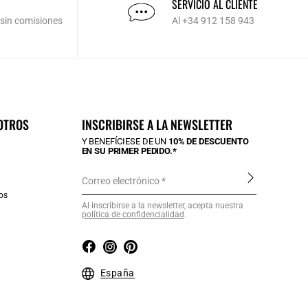
SERVICIO AL CLIENTE
 sin comisiones
Al +34 912 158 943
OTROS
INSCRIBIRSE A LA NEWSLETTER
Y BENEFÍCIESE DE UN
10% DE DESCUENTO
EN SU PRIMER PEDIDO.*
Correo electrónico
os
Al inscribirse a la newsletter, acepta nuestra
política de confidencialidad
.
a
España