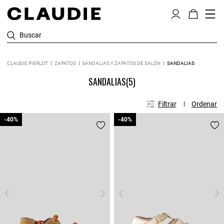
Buscar
CLAUDIE PIERLOT
ZAPATOS
SANDALIAS Y ZAPATOS DE SALÓN
SANDALIAS
SANDALIAS
(5)
Filtrar
Ordenar
-40%
-40%
-40%
-40%