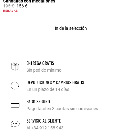
Sandalias con medallones
Price reduced from
to
195 €
156 €
4,1 out of 5 Customer Rating
REBAJAS
Fin de la selección
ENTREGA GRATIS
Sin pedido mínimo
DEVOLUCIONES Y CAMBIOS GRATIS
En un plazo de 14 días
PAGO SEGURO
Pago fácil en 3 cuotas sin comisiones
SERVICIO AL CLIENTE
Al +34 912 158 943