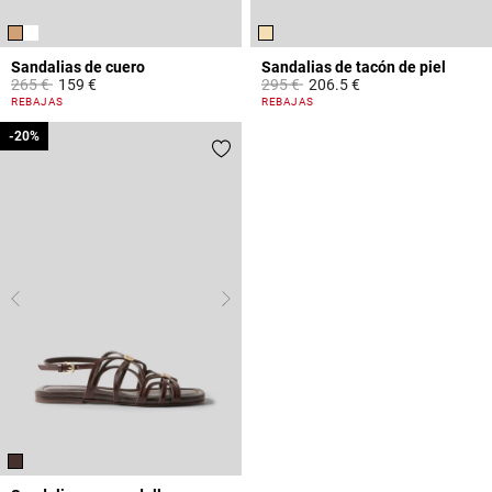
Sandalias de cuero
Sandalias de tacón de piel
Price reduced from
to
Price reduced from
to
265 €
159 €
295 €
206.5 €
3,6 out of 5 Customer Rating
4,4 out of 5 Customer Rating
REBAJAS
REBAJAS
-20%
-20%