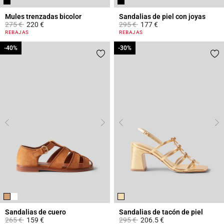
Mules trenzadas bicolor
Sandalias de piel con joyas
Price reduced from
to
Price reduced from
to
275 €
220 €
295 €
177 €
4,5 out of 5 Customer Rating
3,7 out of 5 Customer Rating
REBAJAS
REBAJAS
-40%
-40%
-30%
-30%
Sandalias de cuero
Sandalias de tacón de piel
Price reduced from
to
Price reduced from
to
265 €
159 €
295 €
206.5 €