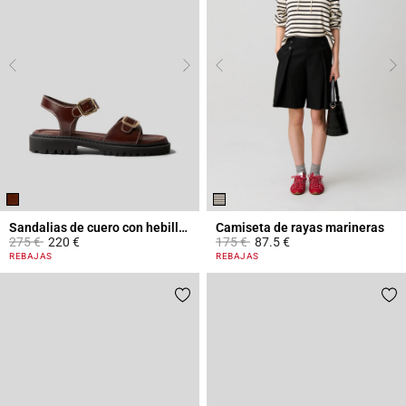
Sandalias de cuero con hebillas
Camiseta de rayas marineras
Price reduced from
to
Price reduced from
to
275 €
220 €
175 €
87.5 €
3,4 out of 5 Customer Rating
5 out of 5 Customer Rating
REBAJAS
REBAJAS