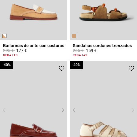
Bailarinas de ante con costuras
Sandalias cordones trenzados
Price reduced from
to
Price reduced from
to
295 €
177 €
265 €
159 €
3,6 out of 5 Customer Rating
4,1 out of 5 Customer Rating
REBAJAS
REBAJAS
-40%
-40%
-40%
-40%