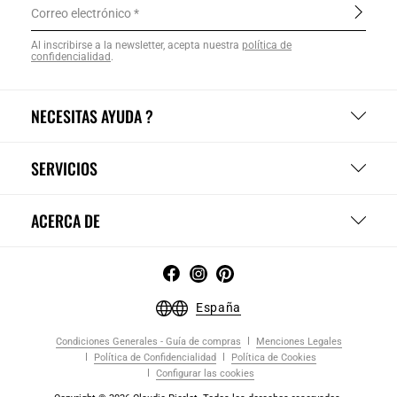
Correo electrónico
Al inscribirse a la newsletter, acepta nuestra
política de
confidencialidad
.
NECESITAS AYUDA ?
SERVICIOS
ACERCA DE
España
Condiciones Generales - Guía de compras
Menciones Legales
Política de Confidencialidad
Política de Cookies
Configurar las cookies