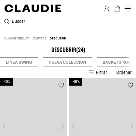
Buscar
CLAUDIE PIERLOT
ZAPATOS
DESCUBRIR
DESCUBRIR
(24)
LÍNEA SWING
NUEVA COLECCIÓN
BASKETS ROUG
Filtrar
Ordenar
-40%
-40%
-40%
-40%