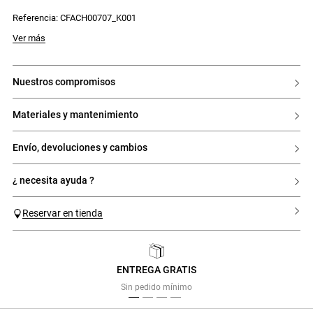
parte trasera –, las Swing rompen con las normas de la zapatilla urbana
para reinventar lo cotidiano.
Referencia: CFACH00707_K001
Zapatillas Swing con firma gráfica Claudie
Ver más
- Zapatilla plana con diseño outdoor
- Pieza lateral en forma de C
- Firma gráfica
- Cordones en contraste
nuestros compromisos
materiales y mantenimiento
envío, devoluciones y cambios
¿ necesita ayuda ?
Reservar en tienda
ENTREGA GRATIS
Previous
Next
Sin pedido mínimo