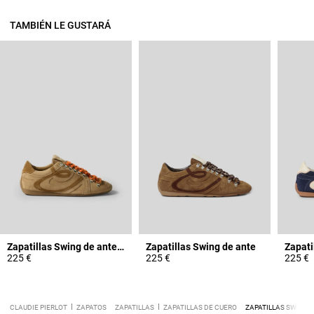
TAMBIÉN LE GUSTARÁ
Zapatillas Swing de ante color arena
Zapatillas Swing de ante
Zapati
225 €
225 €
225 €
CLAUDIE PIERLOT
ZAPATOS
ZAPATILLAS
ZAPATILLAS DE CUERO
ZAPATILLAS SWING 