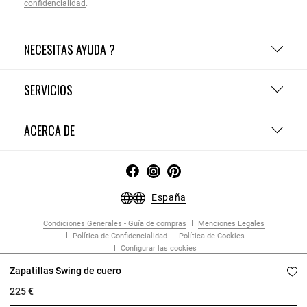
confidencialidad
.
NECESITAS AYUDA ?
SERVICIOS
ACERCA DE
España
Condiciones Generales - Guía de compras
Menciones Legales
Política de Confidencialidad
Política de Cookies
Configurar las cookies
Copyright © 2026 Claudie Pierlot. Todos los derechos reservados.
Zapatillas Swing de cuero
225 €