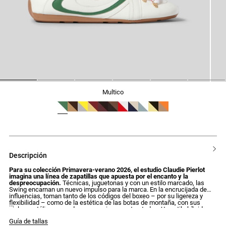
1
2
3
4
5
6
multico
descripción
Para su colección Primavera-verano 2026, el estudio Claudie Pierlot
imagina una línea de zapatillas que apuesta por el encanto y la
despreocupación.
Técnicas, juguetonas y con un estilo marcado, las
Swing encarnan un nuevo impulso para la marca. En la encrucijada de
influencias, toman tanto de los códigos del boxeo – por su ligereza y
flexibilidad – como de la estética de las botas de montaña, con sus
ojales metálicos y cordones oversize y contrastados. Un estilo híbrido,
plenamente asumido. Dotadas de detalles característicos, nada dejados
Guía de tallas
al azar – como su pieza caligrafiada y las iniciales CP en relieve en la