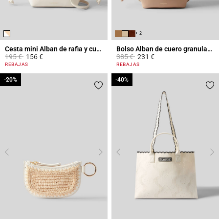
+ 2
Cesta mini Alban de rafia y cuero
Bolso Alban de cuero granulado
Price reduced from
to
Price reduced from
to
195 €
156 €
385 €
231 €
4,1 out of 5 Customer Rating
5 out of 5 Customer Rating
REBAJAS
REBAJAS
-20%
-20%
-40%
-40%