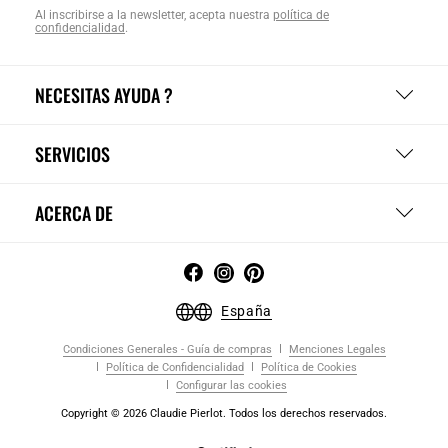
Al inscribirse a la newsletter, acepta nuestra
política de
confidencialidad
.
NECESITAS AYUDA ?
SERVICIOS
ACERCA DE
España
Condiciones Generales - Guía de compras
Menciones Legales
Política de Confidencialidad
Política de Cookies
Configurar las cookies
Copyright © 2026 Claudie Pierlot. Todos los derechos reservados.