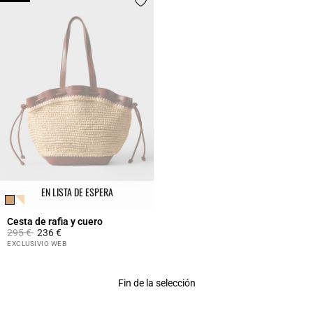
EN LISTA DE ESPERA
Cesta de rafia y cuero
Price reduced from
to
295 €
236 €
4,2 out of 5 Customer Rating
EXCLUSIVIO WEB
Fin de la selección