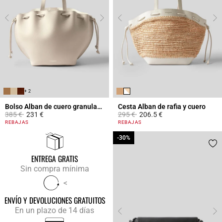
+ 2
Bolso Alban de cuero granulado
Cesta Alban de rafia y cuero
Price reduced from
to
Price reduced from
to
385 €
231 €
295 €
206.5 €
4,4 out of 5 Customer Rating
3,2 out of 5 Customer Rating
REBAJAS
REBAJAS
-30%
-30%
ENTREGA GRATIS
Sin compra mínima
<
ENVÍO Y DEVOLUCIONES GRATUITOS
En un plazo de 14 días