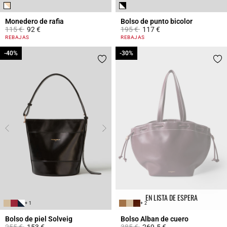
Monedero de rafia
Bolso de punto bicolor
Price reduced from
to
Price reduced from
to
115 €
92 €
195 €
117 €
3,6 out of 5 Customer Rating
4,4 out of 5 Customer Rating
REBAJAS
REBAJAS
-40%
-40%
-30%
-30%
EN LISTA DE ESPERA
+ 1
+ 2
Bolso de piel Solveig
Bolso Alban de cuero
Price reduced from
to
Price reduced from
to