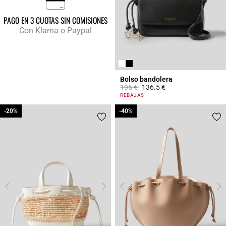
PAGO EN 3 CUOTAS SIN COMISIONES
Con Klarna o Paypal
Bolso bandolera
Price reduced from
to
195 €
136.5 €
3,9 out of 5 Customer Rating
REBAJAS
-20%
-20%
-40%
-40%