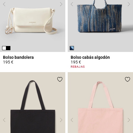
Bolso bandolera
Bolso cabás algodón
195 €
195 €
5 out of 5 Customer Rating
5 out of 5 Customer Rating
REBAJAS