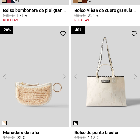
+ 1
+ 2
Bolso bombonera de piel granulada
Bolso Alban de cuero granulado
Price reduced from
to
Price reduced from
to
285 €
171 €
385 €
231 €
4,7 out of 5 Customer Rating
5 out of 5 Customer Rating
REBAJAS
REBAJAS
-20%
-20%
-40%
-40%
Monedero de rafia
Bolso de punto bicolor
Price reduced from
to
Price reduced from
to
115 €
92 €
195 €
117 €