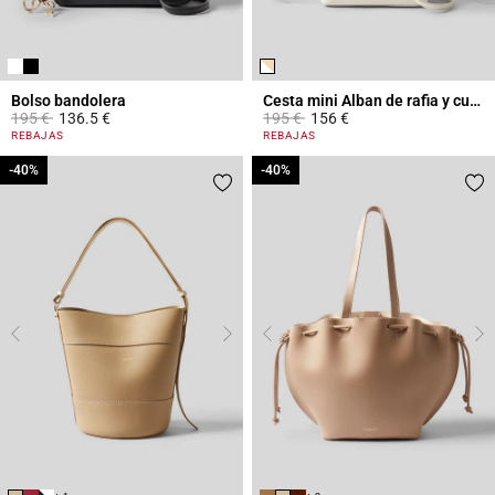
Bolso bandolera
Cesta mini Alban de rafia y cuero
Price reduced from
to
Price reduced from
to
195 €
136.5 €
195 €
156 €
3,9 out of 5 Customer Rating
4,1 out of 5 Customer Rating
REBAJAS
REBAJAS
-40%
-40%
-40%
-40%