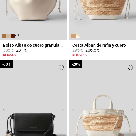
+ 2
Bolso Alban de cuero granulado
Cesta Alban de rafia y cuero
Price reduced from
to
Price reduced from
to
385 €
231 €
295 €
206.5 €
4,4 out of 5 Customer Rating
3,2 out of 5 Customer Rating
REBAJAS
REBAJAS
-30%
-30%
-20%
-20%