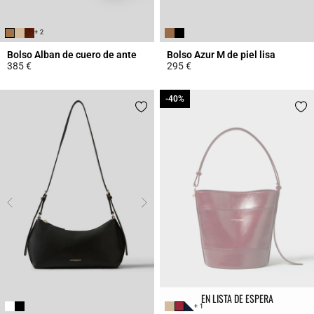
+ 2
Bolso Alban de cuero de ante
Bolso Azur M de piel lisa
385 €
295 €
3,6 out of 5 Customer Rating
3,3 out of 5 Customer Rating
-40%
-40%
EN LISTA DE ESPERA
+ 1