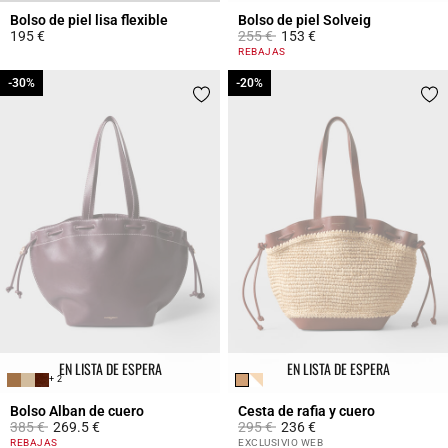
Bolso de piel lisa flexible
Bolso de piel Solveig
Price reduced from
to
195 €
255 €
153 €
5 out of 5 Customer Rating
5 out of 5 Customer Rating
REBAJAS
-30%
-30%
-20%
-20%
EN LISTA DE ESPERA
EN LISTA DE ESPERA
+ 2
Bolso Alban de cuero
Cesta de rafia y cuero
Price reduced from
to
Price reduced from
to
385 €
269.5 €
295 €
236 €
3,5 out of 5 Customer Rating
4,2 out of 5 Customer Rating
REBAJAS
EXCLUSIVIO WEB