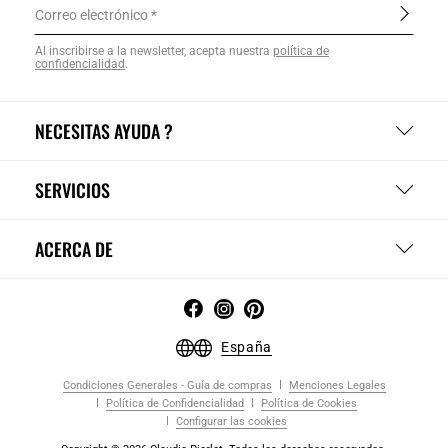
Correo electrónico
Al inscribirse a la newsletter, acepta nuestra
política de
confidencialidad
.
NECESITAS AYUDA ?
SERVICIOS
ACERCA DE
España
Condiciones Generales - Guía de compras
Menciones Legales
Política de Confidencialidad
Política de Cookies
Configurar las cookies