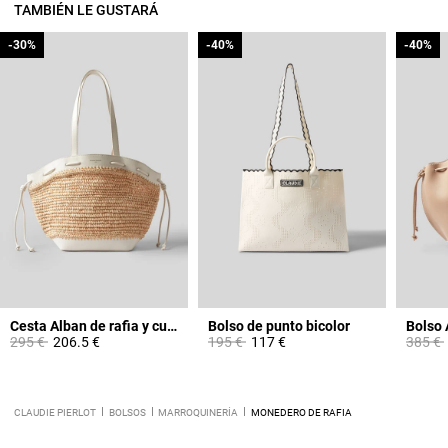
TAMBIÉN LE GUSTARÁ
-30%
-30%
-40%
-40%
-40%
-40%
Cesta Alban de rafia y cuero
Bolso de punto bicolor
Price reduced from
to
Price reduced from
to
Price 
295 €
206.5 €
195 €
117 €
385 €
CLAUDIE PIERLOT
BOLSOS
MARROQUINERÍA
MONEDERO DE RAFIA