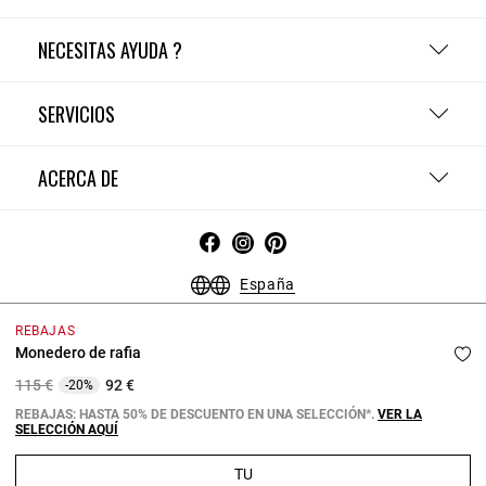
NECESITAS AYUDA ?
SERVICIOS
ACERCA DE
España
Condiciones Generales - Guía de compras
Menciones Legales
REBAJAS
Política de Confidencialidad
Política de Cookies
Monedero de rafia
Configurar las cookies
Price reduced from
to
115 €
92 €
-20%
Copyright © 2026 Claudie Pierlot. Todos los derechos reservados.
REBAJAS: HASTA 50% DE DESCUENTO EN UNA SELECCIÓN*.
VER LA
SELECCIÓN AQUÍ
TU