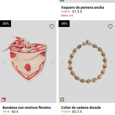
Vaquero de pernera ancha
Price reduced from
to
195 €
97.5 €
4,5 out of 5 Customer Rating
REBAJAS
-20%
-20%
-30%
-30%
Bandana con motivos florales
Collar de cadena dorada
Price reduced from
to
Price reduced from
to
75 €
60 €
115 €
80.5 €