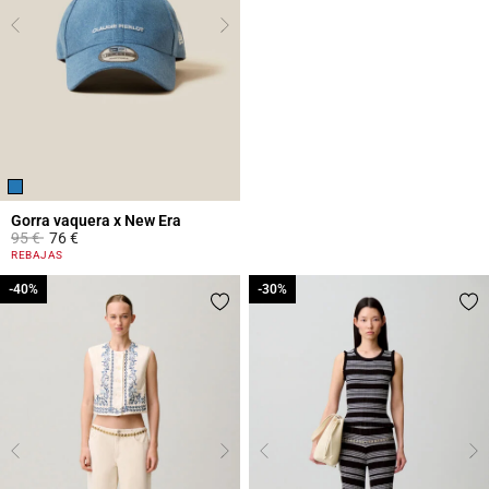
Gorra vaquera x New Era
Price reduced from
to
95 €
76 €
5 out of 5 Customer Rating
REBAJAS
-40%
-40%
-30%
-30%