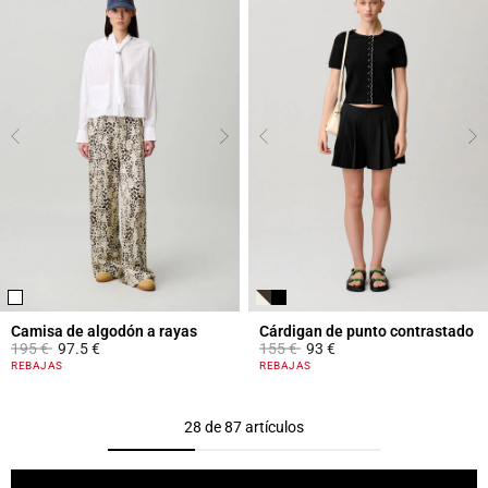
Camisa de algodón a rayas
Cárdigan de punto contrastado
Price reduced from
to
Price reduced from
to
195 €
97.5 €
155 €
93 €
4,9 out of 5 Customer Rating
5 out of 5 Customer Rating
REBAJAS
REBAJAS
28 de 87 artículos