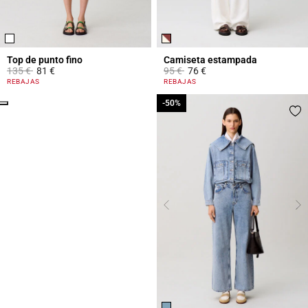
Top de punto fino
Camiseta estampada
Price reduced from
to
Price reduced from
to
135 €
81 €
95 €
76 €
5 out of 5 Customer Rating
5 out of 5 Customer Rating
REBAJAS
REBAJAS
Click
-50%
-50%