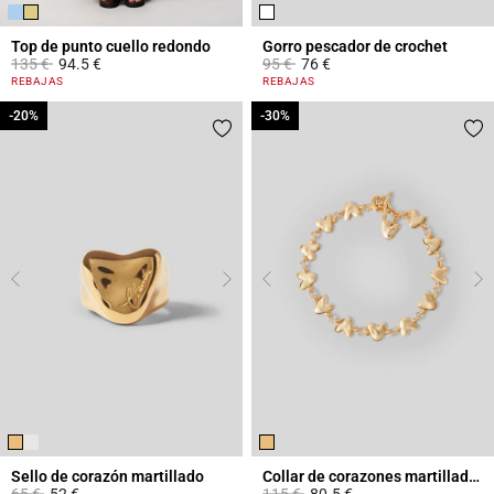
Top de punto cuello redondo
Gorro pescador de crochet
Price reduced from
to
Price reduced from
to
135 €
94.5 €
95 €
76 €
3,3 out of 5 Customer Rating
4,8 out of 5 Customer Rating
REBAJAS
REBAJAS
-20%
-20%
-30%
-30%
Sello de corazón martillado
Collar de corazones martillados
Price reduced from
to
Price reduced from
to