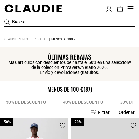
Buscar
CLAUDIE PIERLOT
REBAJAS
MENOS DE 100 €
ÚLTIMAS REBAJAS
Más artículos con descuentos de hasta el 50% en una selección*
de la colección Primavera/Verano 2026.
Envío y devoluciones gratuitos.
MENOS DE 100 €
(87)
50% DE DESCUENTO
40% DE DESCUENTO
30% DE 
Filtrar
Ordenar
-50%
-50%
-20%
-20%