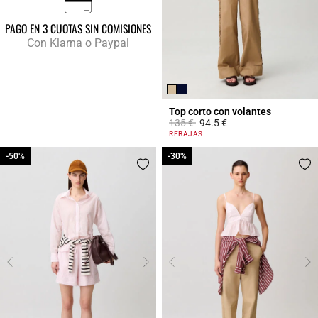
PAGO EN 3 CUOTAS SIN COMISIONES
Con Klarna o Paypal
Top corto con volantes
Price reduced from
to
135 €
94.5 €
3,3 out of 5 Customer Rating
REBAJAS
-50%
-50%
-30%
-30%