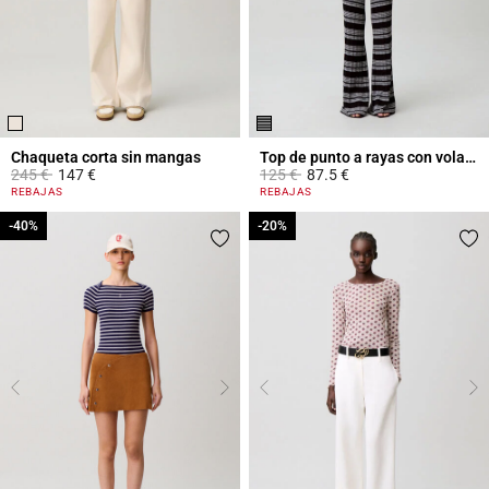
Chaqueta corta sin mangas
Top de punto a rayas con volantes
Price reduced from
to
Price reduced from
to
245 €
147 €
125 €
87.5 €
5 out of 5 Customer Rating
3,6 out of 5 Customer Rating
REBAJAS
REBAJAS
-40%
-40%
-20%
-20%