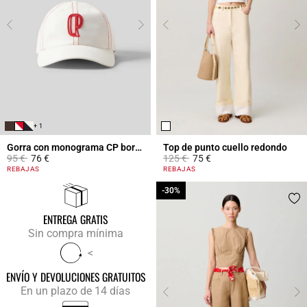
+ 1
Gorra con monograma CP bordado
Top de punto cuello redondo
Price reduced from
to
Price reduced from
to
95 €
76 €
125 €
75 €
5 out of 5 Customer Rating
5 out of 5 Customer Rating
REBAJAS
REBAJAS
-30%
-30%
ENTREGA GRATIS
Sin compra mínima
<
ENVÍO Y DEVOLUCIONES GRATUITOS
En un plazo de 14 días