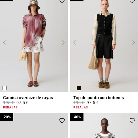
Camisa oversize de rayas
Top de punto con botones
Price reduced from
to
Price reduced from
to
195 €
97.5 €
195 €
97.5 €
4,2 out of 5 Customer Rating
5 out of 5 Customer Rating
REBAJAS
REBAJAS
-20%
-20%
-40%
-40%