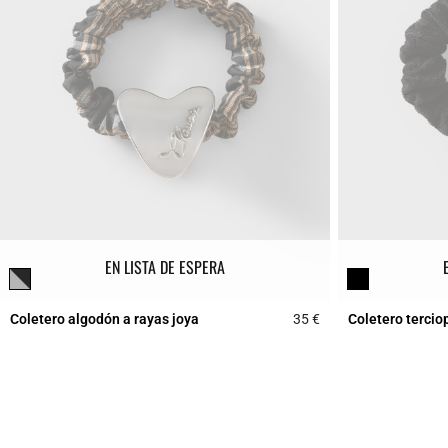
EN LISTA DE ESPERA
Coletero algodón a rayas joya
35 €
Coletero tercio
4,4 out of 5 Custome