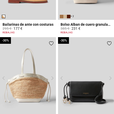
+ 2
Bailarinas de ante con costuras
Bolso Alban de cuero granulado
Price reduced from
to
Price reduced from
to
295 €
177 €
385 €
231 €
3,6 out of 5 Customer Rating
4,4 out of 5 Customer Rating
REBAJAS
REBAJAS
-30%
-30%
-30%
-30%