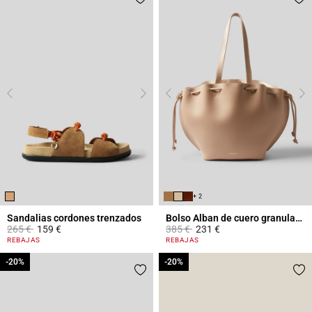
+ 2
Sandalias cordones trenzados
Bolso Alban de cuero granulado
Price reduced from
to
Price reduced from
to
265 €
159 €
385 €
231 €
4,1 out of 5 Customer Rating
5 out of 5 Customer Rating
REBAJAS
REBAJAS
-20%
-20%
-20%
-20%