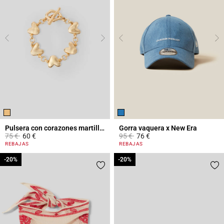
Pulsera con corazones martillados
Gorra vaquera x New Era
Price reduced from
to
Price reduced from
to
75 €
60 €
95 €
76 €
4,5 out of 5 Customer Rating
5 out of 5 Customer Rating
REBAJAS
REBAJAS
-20%
-20%
-20%
-20%