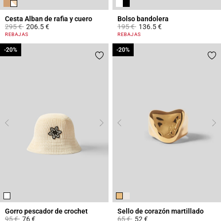
Cesta Alban de rafia y cuero
Bolso bandolera
Price reduced from
to
Price reduced from
to
295 €
206.5 €
195 €
136.5 €
3,2 out of 5 Customer Rating
3,9 out of 5 Customer Rating
REBAJAS
REBAJAS
-20%
-20%
-20%
-20%
Gorro pescador de crochet
Sello de corazón martillado
Price reduced from
to
Price reduced from
to
95 €
76 €
65 €
52 €