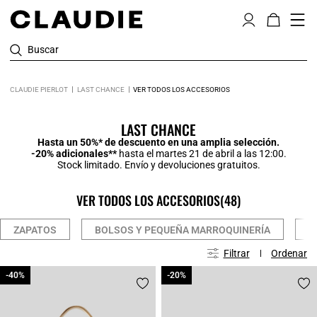
Buscar
CLAUDIE PIERLOT
LAST CHANCE
VER TODOS LOS ACCESORIOS
LAST CHANCE
Hasta un 50%* de descuento en una amplia selección.
-20% adicionales**
hasta el martes 21 de abril a las 12:00.
Stock limitado. Envío y devoluciones gratuitos.
VER TODOS LOS ACCESORIOS
(48)
ZAPATOS
BOLSOS Y PEQUEÑA MARROQUINERÍA
C
Filtrar
Ordenar
-40%
-40%
-20%
-20%