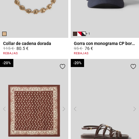
+ 1
Collar de cadena dorada
Gorra con monograma CP bordado
Price reduced from
to
Price reduced from
to
115 €
80.5 €
95 €
76 €
5 out of 5 Customer Rating
3,6 out of 5 Customer Rating
REBAJAS
REBAJAS
-20%
-20%
-20%
-20%