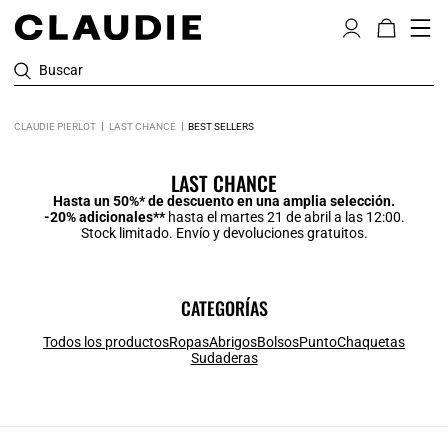
Buscar
CLAUDIE PIERLOT
LAST CHANCE
BEST SELLERS
LAST CHANCE
Hasta un 50%* de descuento en una amplia selección.
-20% adicionales**
hasta el martes 21 de abril a las 12:00.
Stock limitado. Envío y devoluciones gratuitos.
CATEGORÍAS
Todos los productos
Ropas
Abrigos
Bolsos
Punto
Chaquetas
Sudaderas