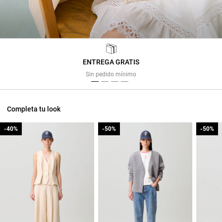
ENTREGA GRATIS
Previous
Next
Sin pedido mínimo
Completa tu look
-40%
-40%
-50%
-50%
-50%
-50%