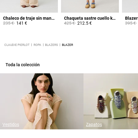
Chaleco de traje sin mangas
Chaqueta sastre cuello kimono
Blazer
Price reduced from
to
Price reduced from
to
Price 
235 €
141 €
425 €
212.5 €
395 €
CLAUDIE PIERLOT
ROPA
BLAZERS
BLAZER
Toda la colección
Vestidos
Zapatos