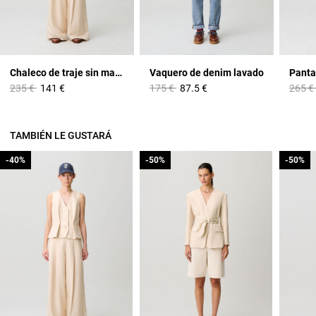
Chaleco de traje sin mangas
Vaquero de denim lavado
Price reduced from
to
Price reduced from
to
Price 
235 €
141 €
175 €
87.5 €
265 €
TAMBIÉN LE GUSTARÁ
-40%
-40%
-50%
-50%
-50%
-50%