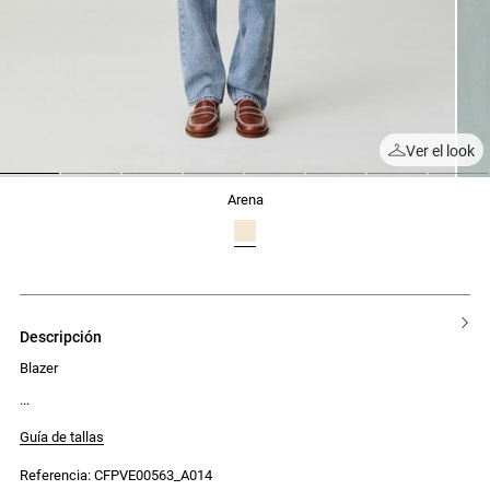
Ver el look
1
2
3
4
5
6
7
8
arena
descripción
Blazer
Guía de tallas
Referencia: CFPVE00563_A014