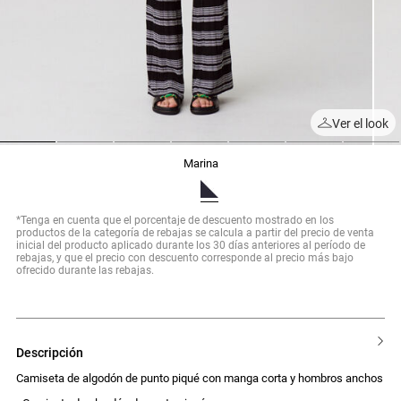
Ver el look
1
2
3
4
5
6
7
marina
*Tenga en cuenta que el porcentaje de descuento mostrado en los
productos de la categoría de rebajas se calcula a partir del precio de venta
inicial del producto aplicado durante los 30 días anteriores al período de
rebajas, y que el precio con descuento corresponde al precio más bajo
ofrecido durante las rebajas.
descripción
Camiseta de algodón de punto piqué con manga corta y hombros anchos