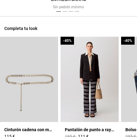
Previous
Next
Sin pedido mínimo
Completa tu look
-40%
-40%
-40%
-40%
Cinturón cadena con medallones CP
Pantalón de punto a rayas
Price reduced from
to
Price 
115 €
185 €
111 €
285 €