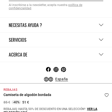
Al inscribirse a la newsletter, acepta nuestra
política de
confidencialidad
.
NECESITAS AYUDA ?
SERVICIOS
ACERCA DE
España
Condiciones Generales - Guía de compras
Menciones Legales
REBAJAS
Política de Confidencialidad
Política de Cookies
Camiseta de algodón bordada
Configurar las cookies
Price reduced from
to
85 €
51 €
-40%
Copyright © 2026 Claudie Pierlot. Todos los derechos reservados.
REBAJAS: HASTA 50% DE DESCUENTO EN UNA SELECCIÓN*.
VER LA