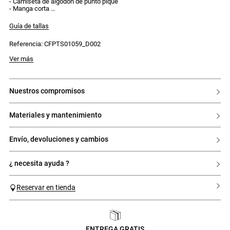
- Camiseta de algodón de punto piqué
- Manga corta
- Hombros anchos
- Corte recto y ancho
Guía de tallas
- Bordado en contraste bajo el escote
Referencia: CFPTS01059_D002
Ver más
nuestros compromisos
materiales y mantenimiento
envío, devoluciones y cambios
¿ necesita ayuda ?
Reservar en tienda
ENTREGA GRATIS