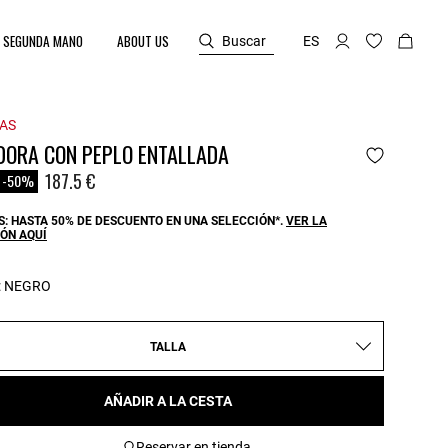
SEGUNDA MANO
ABOUT US
Buscar
ES
AS
DORA CON PEPLO ENTALLADA
reduced from
o
187.5 €
-50%
: HASTA 50% DE DESCUENTO EN UNA SELECCIÓN*.
VER LA
ÓN AQUÍ
:
NEGRO
TALLA
AÑADIR A LA CESTA
Reservar en tienda