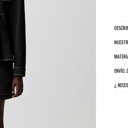
DESCR
NUEST
MATER
ENVÍO,
¿ NECE