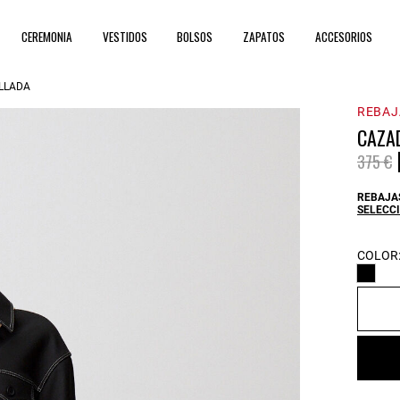
CEREMONIA
VESTIDOS
BOLSOS
ZAPATOS
ACCESORIOS
LLADA
REBAJ
CAZA
Price 
t
375 €
REBAJAS
SELECCI
COLOR