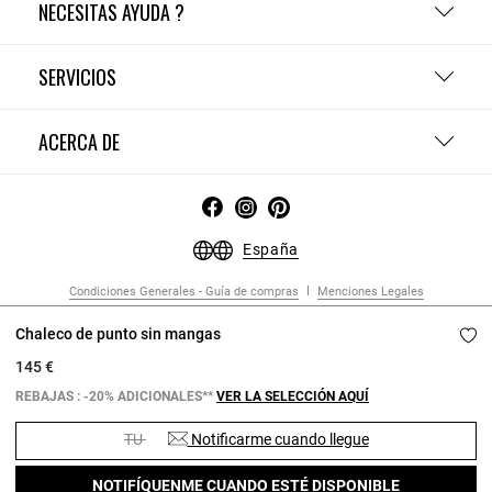
NECESITAS AYUDA ?
SERVICIOS
ACERCA DE
España
Condiciones Generales - Guía de compras
Menciones Legales
Política de Confidencialidad
Política de Cookies
Configurar las cookies
Chaleco de punto sin mangas
Copyright © 2026 Claudie Pierlot. Todos los derechos reservados.
145 €
REBAJAS : -20% ADICIONALES**
VER LA SELECCIÓN AQUÍ
TU
Notificarme cuando llegue
NOTIFÍQUENME CUANDO ESTÉ DISPONIBLE