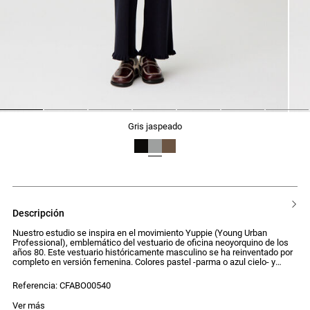
1
2
3
4
5
6
7
gris jaspeado
descripción
Nuestro estudio se inspira en el movimiento Yuppie (Young Urban
Professional), emblemático del vestuario de oficina neoyorquino de los
años 80. Este vestuario históricamente masculino se ha reinventado por
completo en versión femenina. Colores pastel -parma o azul cielo- y
detalles traviesos, como el botón joya, componen una silueta que mezcla
códigos formales con un espíritu desenfadado.
Referencia: CFABO00540
Cuello de punto para poner con cuello alto y tapeta polo con botones a
Ver más