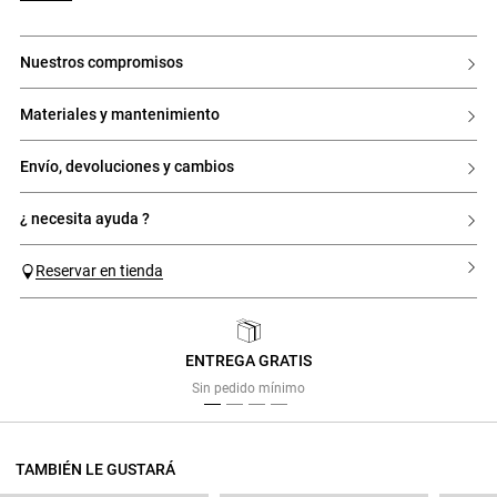
presión plateados
- Cuello de punto para poner
- Cuello alto
nuestros compromisos
- Tapeta polo con 5 botones a presión plateados
- Pechera que llega por debajo del pecho
- Bordado CP
- Banda de sujeción en los lados del cuello
materiales y mantenimiento
- Bordes de canalé a la altura de los hombros
envío, devoluciones y cambios
¿ necesita ayuda ?
Reservar en tienda
ENTREGA GRATIS
Previous
Next
Sin pedido mínimo
TAMBIÉN LE GUSTARÁ