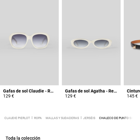
Gafas de sol Claudie - Rendel
Gafas de sol Agatha - Rendel
129 €
129 €
145 €
CLAUDIE PIERLOT
ROPA
MALLAS Y SUDADERAS
JERSÉIS
CHALECO DE PUNTO SIN M
Toda la colección