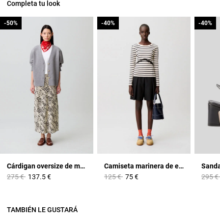
Completa tu look
-50%
-50%
-40%
-40%
-40%
-40%
Cárdigan oversize de mezcla de lana
Camiseta marinera de encaje
Price reduced from
to
Price reduced from
to
Price 
275 €
137.5 €
125 €
75 €
295 €
TAMBIÉN LE GUSTARÁ