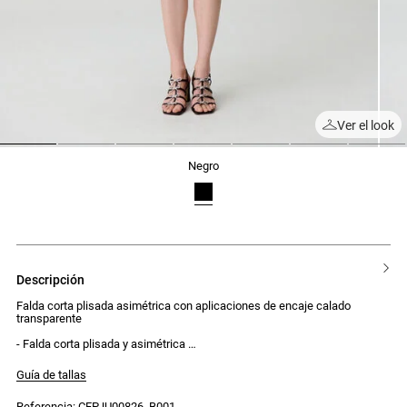
Ver el look
1
2
3
4
5
6
7
negro
descripción
Falda corta plisada asimétrica con aplicaciones de encaje calado
transparente
- Falda corta plisada y asimétrica
- Aplicaciones de encaje calado transparente
- Volantes en el bajo
Guía de tallas
- Cierre con cremallera en el lateral
Referencia: CFPJU00826_B001