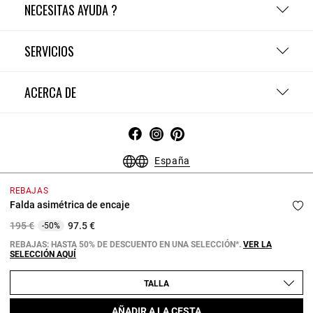
NECESITAS AYUDA ?
SERVICIOS
ACERCA DE
España
Condiciones Generales - Guía de compras
Menciones Legales
REBAJAS
Política de Confidencialidad
Política de Cookies
Falda asimétrica de encaje
Configurar las cookies
Price reduced from
to
195 €
97.5 €
-50%
Copyright © 2026 Claudie Pierlot. Todos los derechos reservados.
REBAJAS: HASTA 50% DE DESCUENTO EN UNA SELECCIÓN*.
VER LA
SELECCIÓN AQUÍ
TALLA
AÑADIR A LA CESTA