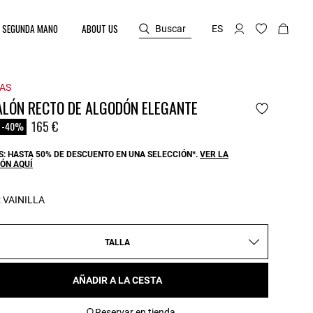
SEGUNDA MANO
ABOUT US
Buscar
ES
AS
ALÓN RECTO DE ALGODÓN ELEGANTE
reduced from
o
165 €
-40%
: HASTA 50% DE DESCUENTO EN UNA SELECCIÓN*.
VER LA
ÓN AQUÍ
:
VAINILLA
TALLA
AÑADIR A LA CESTA
Reservar en tienda