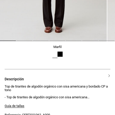
1
2
3
4
5
6
7
marfil
descripción
Top de tirantes de algodón orgánico con sisa americana y bordado CP a
tono
- Top de tirantes de algodón orgánico con sisa americana
- Bordado CP a tono bajo el cuello
- Corte ajustado al cuerpo
Guía de tallas
Referencia: CFPTS01062_A009