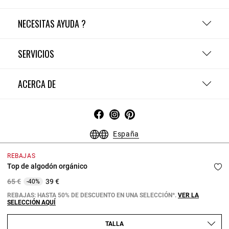
NECESITAS AYUDA ?
SERVICIOS
ACERCA DE
España
Condiciones Generales - Guía de compras
Menciones Legales
REBAJAS
Política de Confidencialidad
Política de Cookies
Top de algodón orgánico
Configurar las cookies
Price reduced from
to
65 €
39 €
-40%
Copyright © 2026 Claudie Pierlot. Todos los derechos reservados.
REBAJAS: HASTA 50% DE DESCUENTO EN UNA SELECCIÓN*.
VER LA
SELECCIÓN AQUÍ
TALLA