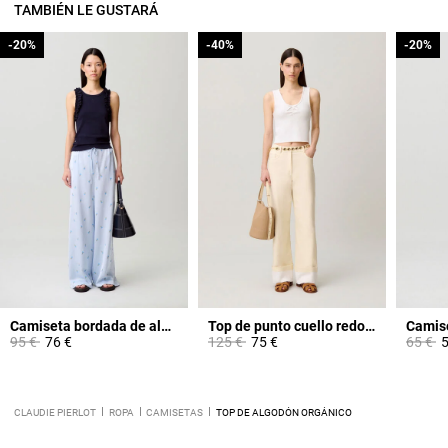
TAMBIÉN LE GUSTARÁ
-20%
-20%
-40%
-40%
-20%
-20%
Camiseta bordada de algodón
Top de punto cuello redondo
Price reduced from
to
Price reduced from
to
Price 
to
95 €
76 €
125 €
75 €
65 €
5
CLAUDIE PIERLOT
ROPA
CAMISETAS
TOP DE ALGODÓN ORGÁNICO