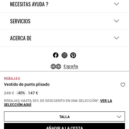
NECESITAS AYUDA ?
SERVICIOS
ACERCA DE
España
Condiciones Generales - Guía de compras
Menciones Legales
REBAJAS
Política de Confidencialidad
Política de Cookies
Vestido de punto plisado
Configurar las cookies
Price reduced from
to
245 €
147 €
-40%
Copyright © 2026 Claudie Pierlot. Todos los derechos reservados.
REBAJAS: HASTA 50% DE DESCUENTO EN UNA SELECCIÓN*.
VER LA
SELECCIÓN AQUÍ
TALLA
AÑADIR A LA CESTA