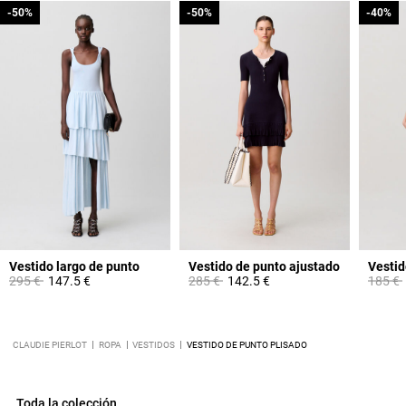
-50%
-50%
-50%
-50%
-40%
-40%
Vestido largo de punto
Vestido de punto ajustado
Vestid
Price reduced from
to
Price reduced from
to
Price 
295 €
147.5 €
285 €
142.5 €
185 €
CLAUDIE PIERLOT
ROPA
VESTIDOS
VESTIDO DE PUNTO PLISADO
Toda la colección