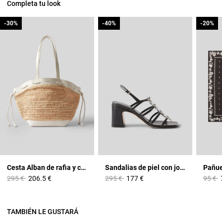
Completa tu look
-30%
-30%
-40%
-40%
-20%
-20%
Cesta Alban de rafia y cuero
Sandalias de piel con joyas
Price reduced from
to
Price reduced from
to
Price 
t
295 €
206.5 €
295 €
177 €
95 €
TAMBIÉN LE GUSTARÁ