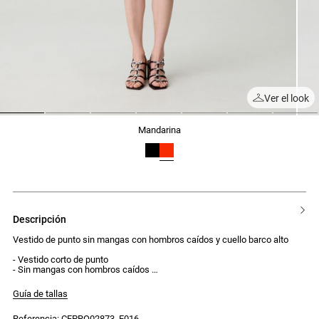
Ver el look
1
2
3
4
5
6
7
mandarina
descripción
Vestido de punto sin mangas con hombros caídos y cuello barco alto
- Vestido corto de punto
- Sin mangas con hombros caídos
- Cuello barco alto
- Punto de fantasía en el cuerpo
Guía de tallas
- Parte inferior del vestido de punto fino plisado desde las caderas
- Corte ajustado y ceñido al cuerpo
Referencia: CFPRO02873_E016