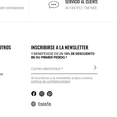
SERVICIO AL CLIENTE
 sin comisiones
Al +34 912 158 943
OTROS
INSCRIBIRSE A LA NEWSLETTER
Y BENEFÍCIESE DE UN
10% DE DESCUENTO
EN SU PRIMER PEDIDO.*
Correo electrónico
os
Al inscribirse a la newsletter, acepta nuestra
política de confidencialidad
.
a
España