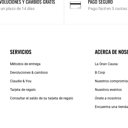
VOLUCIONES Y CAMBIOS GRATIS
PAGO SEGURO
 un plazo de 14 días
Pago fácil en 3 cuotas
SERVICIOS
ACERCA DE NOS
Métodos de entrega
La Gran Causa
Devoluciones & cambios
B Corp
Claudie & You
Nuestros compromis
Tarjeta de regalo
Nuestros eventos
Consultar el saldo de su tarjeta de regalo
Únete a nosotros
Encuentra una tiend