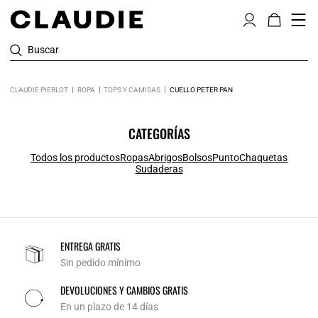
Buscar
CLAUDIE PIERLOT
ROPA
TOPS Y CAMISAS
CUELLO PETER PAN
CATEGORÍAS
Todos los productos
Ropas
Abrigos
Bolsos
Punto
Chaquetas
Sudaderas
ENTREGA GRATIS
Sin pedido mínimo
DEVOLUCIONES Y CAMBIOS GRATIS
En un plazo de 14 días