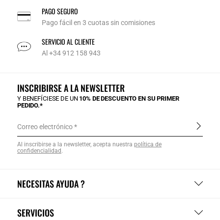
PAGO SEGURO
Pago fácil en 3 cuotas sin comisiones
SERVICIO AL CLIENTE
Al +34 912 158 943
INSCRIBIRSE A LA NEWSLETTER
Y BENEFÍCIESE DE UN
10% DE DESCUENTO EN SU PRIMER
PEDIDO.*
Correo electrónico
Al inscribirse a la newsletter, acepta nuestra
política de
confidencialidad
.
NECESITAS AYUDA ?
SERVICIOS