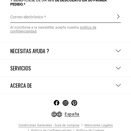
Y BENEFÍCIESE DE UN
10% DE DESCUENTO EN SU PRIMER
PEDIDO.*
Correo electrónico
Al inscribirse a la newsletter, acepta nuestra
política de
confidencialidad
.
NECESITAS AYUDA ?
SERVICIOS
ACERCA DE
España
Condiciones Generales - Guía de compras
Menciones Legales
Política de Confidencialidad
Política de Cookies