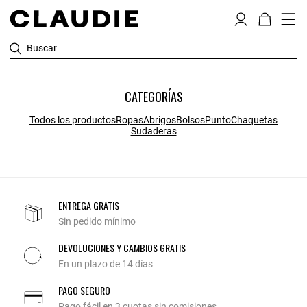
Buscar
CATEGORÍAS
Todos los productos
Ropas
Abrigos
Bolsos
Punto
Chaquetas
Sudaderas
ENTREGA GRATIS
Sin pedido mínimo
DEVOLUCIONES Y CAMBIOS GRATIS
En un plazo de 14 días
PAGO SEGURO
Pago fácil en 3 cuotas sin comisiones