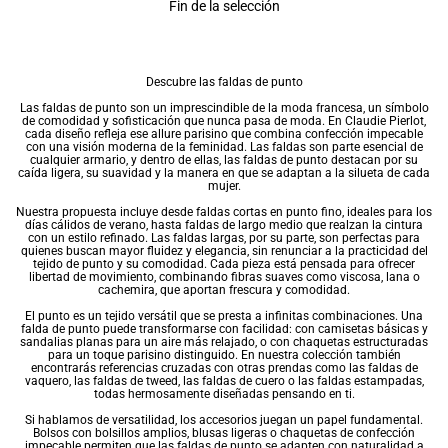
Fin de la selección
Descubre las faldas de punto
Las
faldas
de punto son un imprescindible de la moda francesa, un símbolo
de comodidad y sofisticación que nunca pasa de moda. En Claudie Pierlot,
cada diseño refleja ese allure parisino que combina confección impecable
con una visión moderna de la feminidad. Las faldas son parte esencial de
cualquier armario, y dentro de ellas, las faldas de punto destacan por su
caída ligera, su suavidad y la manera en que se adaptan a la silueta de cada
mujer.
Nuestra propuesta incluye desde
faldas cortas
en punto fino, ideales para los
días cálidos de verano, hasta
faldas de largo medio
que realzan la cintura
con un estilo refinado. Las
faldas largas
, por su parte, son perfectas para
quienes buscan mayor fluidez y elegancia, sin renunciar a la practicidad del
tejido de punto y su comodidad. Cada pieza está pensada para ofrecer
libertad de movimiento, combinando fibras suaves como viscosa, lana o
cachemira, que aportan frescura y comodidad.
El punto es un tejido versátil que se presta a infinitas combinaciones. Una
falda de punto puede transformarse con facilidad: con camisetas básicas y
sandalias planas para un aire más relajado, o con chaquetas estructuradas
para un toque parisino distinguido. En nuestra colección también
encontrarás referencias cruzadas con otras prendas como las
faldas de
vaquero
, las
faldas de tweed
, las
faldas de cuero
o las
faldas estampadas
,
todas hermosamente diseñadas pensando en ti.
Si hablamos de versatilidad, los accesorios juegan un papel fundamental.
Bolsos con bolsillos amplios, blusas ligeras o chaquetas de confección
impecable permiten que las faldas de punto se adapten con naturalidad a