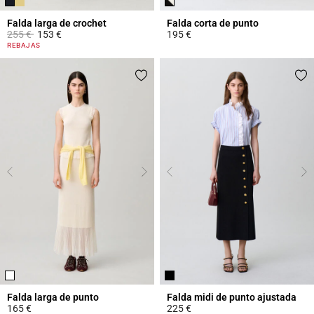
Falda larga de crochet
Falda corta de punto
Price reduced from
to
255 €
153 €
195 €
5 out of 5 Customer Rating
5 out of 5 Customer Rating
REBAJAS
Falda larga de punto
Falda midi de punto ajustada
165 €
225 €