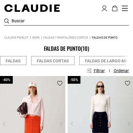
Buscar
CLAUDIE PIERLOT
ROPA
FALDAS Y PANTALONES CORTOS
FALDAS DE PUNTO
FALDAS DE PUNTO
(10)
FALDAS
FALDAS CORTAS
FALDAS DE LARGO MEDI
Filtrar
Ordenar
-40%
-40%
-50%
-50%