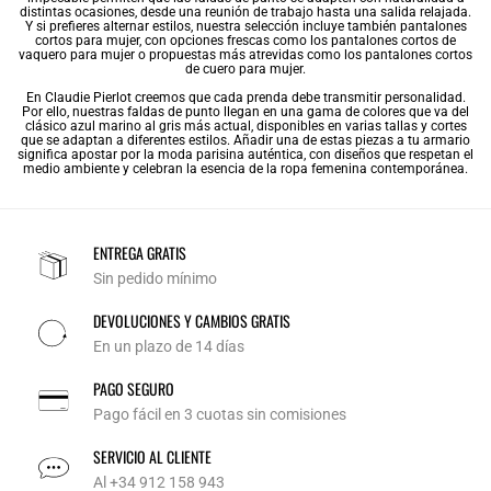
distintas ocasiones, desde una reunión de trabajo hasta una salida relajada.
Y si prefieres alternar estilos, nuestra selección incluye también
pantalones
cortos para mujer
, con opciones frescas como los
pantalones cortos de
vaquero para mujer
o propuestas más atrevidas como los
pantalones cortos
de cuero para mujer
.
En Claudie Pierlot creemos que cada prenda debe transmitir personalidad.
Por ello, nuestras faldas de punto llegan en una gama de colores que va del
clásico azul marino al gris más actual, disponibles en varias tallas y cortes
que se adaptan a diferentes estilos. Añadir una de estas piezas a tu armario
significa apostar por la moda parisina auténtica, con diseños que respetan el
medio ambiente y celebran la esencia de la ropa femenina contemporánea.
ENTREGA GRATIS
Sin pedido mínimo
DEVOLUCIONES Y CAMBIOS GRATIS
En un plazo de 14 días
PAGO SEGURO
Pago fácil en 3 cuotas sin comisiones
SERVICIO AL CLIENTE
Al +34 912 158 943