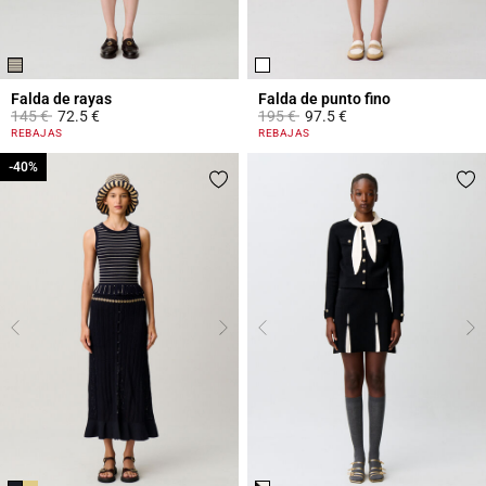
Falda de rayas
Falda de punto fino
Price reduced from
to
Price reduced from
to
145 €
72.5 €
195 €
97.5 €
3,9 out of 5 Customer Rating
3,3 out of 5 Customer Rating
REBAJAS
REBAJAS
-40%
-40%