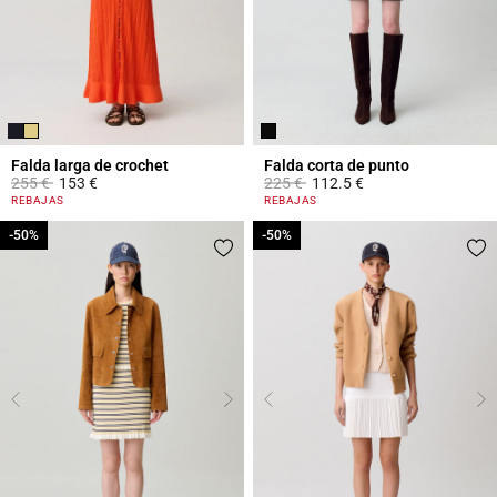
Falda larga de crochet
Falda corta de punto
Price reduced from
to
Price reduced from
to
255 €
153 €
225 €
112.5 €
3,9 out of 5 Customer Rating
4,2 out of 5 Customer Rating
REBAJAS
REBAJAS
-50%
-50%
-50%
-50%