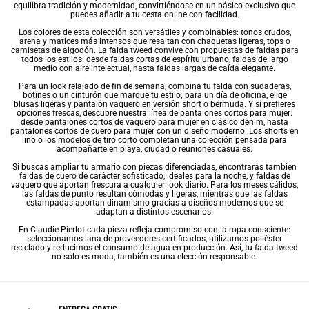
equilibra tradición y modernidad, convirtiéndose en un básico exclusivo que
puedes añadir a tu cesta online con facilidad.
Los colores de esta colección son versátiles y combinables: tonos crudos,
arena y matices más intensos que resaltan con chaquetas ligeras, tops o
camisetas de algodón. La falda tweed convive con propuestas de faldas para
todos los estilos: desde
faldas cortas
de espíritu urbano,
faldas de largo
medio
con aire intelectual, hasta
faldas largas
de caída elegante.
Para un look relajado de fin de semana, combina tu falda con sudaderas,
botines o un cinturón que marque tu estilo; para un día de oficina, elige
blusas ligeras y pantalón vaquero en versión short o bermuda. Y si prefieres
opciones frescas, descubre nuestra línea de
pantalones cortos para mujer
:
desde
pantalones cortos de vaquero para mujer
en clásico denim, hasta
pantalones cortos de cuero para mujer con un diseño moderno. Los shorts en
lino o los modelos de tiro corto completan una colección pensada para
acompañarte en playa, ciudad o reuniones casuales.
Si buscas ampliar tu armario con piezas diferenciadas, encontrarás también
faldas de cuero
de carácter sofisticado, ideales para la noche, y
faldas de
vaquero
que aportan frescura a cualquier look diario. Para los meses cálidos,
las
faldas de punto
resultan cómodas y ligeras, mientras que las
faldas
estampadas
aportan dinamismo gracias a diseños modernos que se
adaptan a distintos escenarios.
En Claudie Pierlot cada pieza refleja compromiso con la ropa consciente:
seleccionamos lana de proveedores certificados, utilizamos poliéster
reciclado y reducimos el consumo de agua en producción. Así, tu falda tweed
no solo es moda, también es una elección responsable.