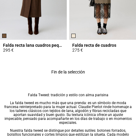
Falda recta lana cuadros pequeños
Falda recta de cuadros
295 €
275 €
5 out of 5 Customer Rating
3,9 out of 5 Customer Rating
Fin de la selección
Falda Tweed: tradición y estilo con alma parisina
La
falda
tweed es mucho más que una prenda: es un símbolo de moda
francesa reinterpretado para la mujer actual. Claudie Pierlot rinde homenaje a
los talleres clásicos con tejidos de lana, algodón y fibras recicladas que
aportan suavidad y buen gusto. Su textura icónica ofrece un ajuste
impecable, pensado para acompañarte en los días de trabajo o en momentos
especiales.
Nuestra falda tweed se distingue por detalles sutiles: botones forrados,
bolsillos funcionales y cortes limpios que estilizan la silueta. Cada modelo