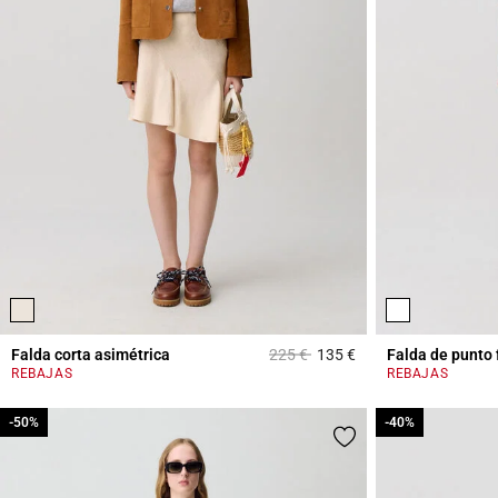
Price reduced from
to
Falda corta asimétrica
225 €
135 €
Falda de punto 
3,3 out of 5 Custome
REBAJAS
REBAJAS
-50%
-50%
-40%
-40%