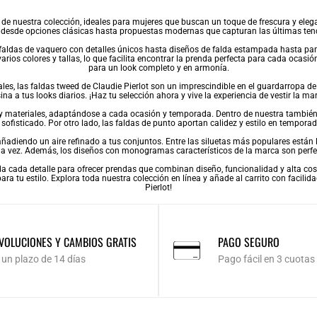
e nuestra colección, ideales para mujeres que buscan un toque de frescura y elegan
desde opciones clásicas hasta propuestas modernas que capturan las últimas te
faldas de vaquero
con detalles únicos hasta diseños de
falda estampada
hasta
pan
arios colores y tallas, lo que facilita encontrar la prenda perfecta para cada ocas
para un look completo y en armonía.
les, las
faldas tweed
de Claudie Pierlot son un imprescindible en el guardarropa d
ina a tus looks diarios. ¡Haz tu selección ahora y vive la experiencia de vestir la ma
s y materiales, adaptándose a cada ocasión y temporada. Dentro de nuestra tambié
sofisticado. Por otro lado, las
faldas de punto
aportan calidez y estilo en temporad
, añadiendo un aire refinado a tus conjuntos. Entre las siluetas más populares están
 la vez. Además, los diseños con monogramas característicos de la marca son perfe
da cada detalle para ofrecer prendas que combinan diseño, funcionalidad y alta cost
a tu estilo. Explora toda nuestra colección en línea y añade al carrito con facilidad
Pierlot!
VOLUCIONES Y CAMBIOS GRATIS
PAGO SEGURO
 un plazo de 14 días
Pago fácil en 3 cuotas