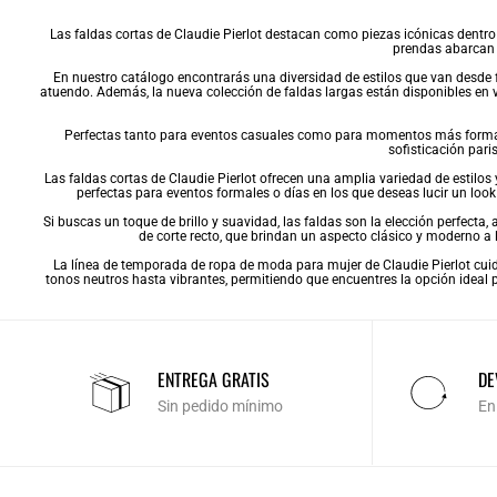
Las
faldas
cortas de Claudie Pierlot destacan como piezas icónicas dentro d
prendas abarcan 
En nuestro catálogo encontrarás una diversidad de estilos que van desde
atuendo. Además, la nueva colección de
faldas largas
están disponibles en v
Perfectas tanto para eventos casuales como para momentos más forma
sofisticación paris
Las
faldas cortas
de Claudie Pierlot ofrecen una amplia variedad de estilo
perfectas para eventos formales o días en los que deseas lucir un look 
Si buscas un toque de brillo y suavidad, las faldas son la elección perfecta
de corte recto, que brindan un aspecto clásico y moderno a
La línea de temporada de
ropa de moda para mujer
de Claudie Pierlot cui
tonos neutros hasta vibrantes, permitiendo que encuentres la opción ideal par
ENTREGA GRATIS
DE
Sin pedido mínimo
En