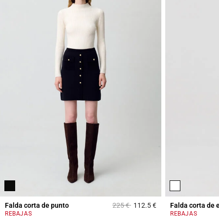
Price reduced from
to
Falda corta de punto
225 €
112.5 €
Falda corta de 
4,2 out of 5 Custome
REBAJAS
REBAJAS