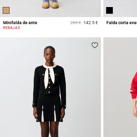
Price reduced from
to
Minifalda de ante
285 €
142.5 €
Falda corta eva
3,6 out of 5 Custome
REBAJAS