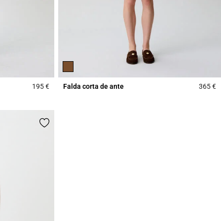
195 €
Falda corta de ante
365 €
5 out of 5 Customer Rating
4