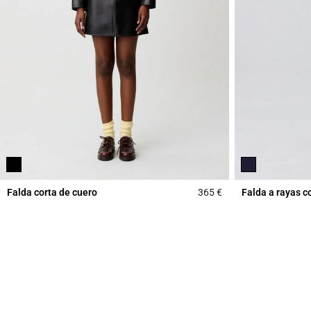
Falda corta de cuero
365 €
Falda a rayas c
5 out of 5 Customer 