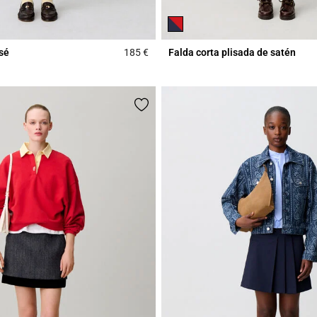
sé
185 €
Falda corta plisada de satén
r Rating
4,8 out of 5 Customer Rating