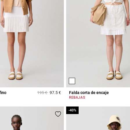
Price reduced from
to
fino
195 €
97.5 €
Falda corta de encaje
r Rating
3,3 out of 5 Customer Rating
REBAJAS
-40%
-40%