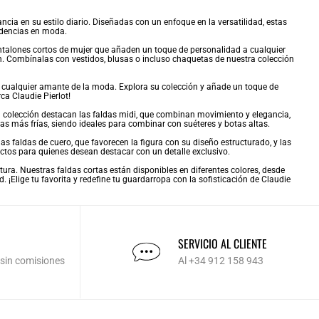
cia en su estilo diario. Diseñadas con un enfoque en la versatilidad, estas
ndencias en moda.
talones cortos de mujer
que añaden un toque de personalidad a cualquier
ión. Combínalas con vestidos, blusas o incluso chaquetas de nuestra colección
e cualquier amante de la moda. Explora su colección y añade un toque de
rca Claudie Pierlot!
n colección destacan las
faldas midi
, que combinan movimiento y elegancia,
as más frías, siendo ideales para combinar con suéteres y botas altas.
 las
faldas de cuero
, que favorecen la figura con su diseño estructurado, y las
ctos para quienes desean destacar con un detalle exclusivo.
ura. Nuestras faldas cortas están disponibles en diferentes colores, desde
. ¡Elige tu favorita y redefine tu guardarropa con la sofisticación de Claudie
SERVICIO AL CLIENTE
 sin comisiones
Al +34 912 158 943