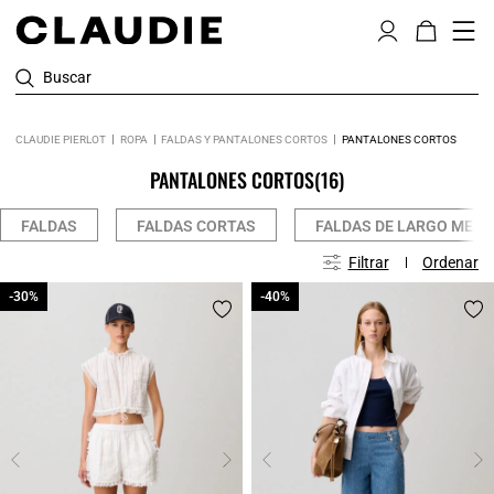
Buscar
CLAUDIE PIERLOT
ROPA
FALDAS Y PANTALONES CORTOS
PANTALONES CORTOS
PANTALONES CORTOS
(16)
FALDAS
FALDAS CORTAS
FALDAS DE LARGO MEDI
Filtrar
Ordenar
-30%
-30%
-40%
-40%