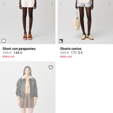
Short con pespuntes
Shorts cortos
Price reduced from
to
Price reduced from
to
185 €
148 €
245 €
171.5 €
3,1 out of 5 Customer Rating
4,1 out of 5 Customer Rating
REBAJAS
REBAJAS