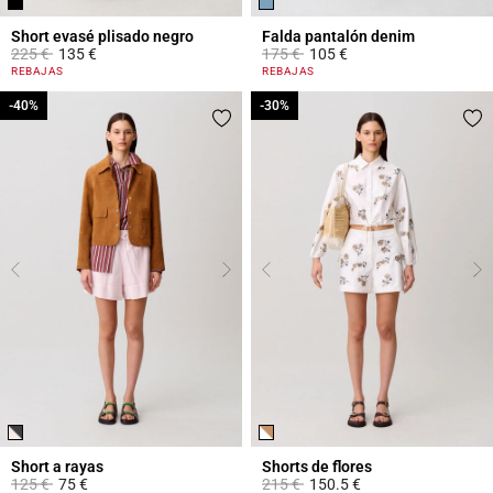
Short evasé plisado negro
Falda pantalón denim
Price reduced from
to
Price reduced from
to
225 €
135 €
175 €
105 €
3,4 out of 5 Customer Rating
5 out of 5 Customer Rating
REBAJAS
REBAJAS
-40%
-40%
-30%
-30%
Short a rayas
Shorts de flores
Price reduced from
to
Price reduced from
to
125 €
75 €
215 €
150.5 €