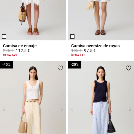
Camisa de encaje
Camisa oversize de rayas
Price reduced from
to
Price reduced from
to
225 €
112.5 €
195 €
97.5 €
5 out of 5 Customer Rating
4,2 out of 5 Customer Rating
REBAJAS
REBAJAS
-40%
-40%
-20%
-20%