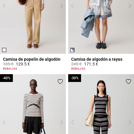
Camisa de popelín de algodón
Camisa de algodón a rayas
Price reduced from
to
Price reduced from
to
185 €
129.5 €
245 €
171.5 €
5 out of 5 Customer Rating
5 out of 5 Customer Rating
REBAJAS
REBAJAS
-40%
-40%
-30%
-30%