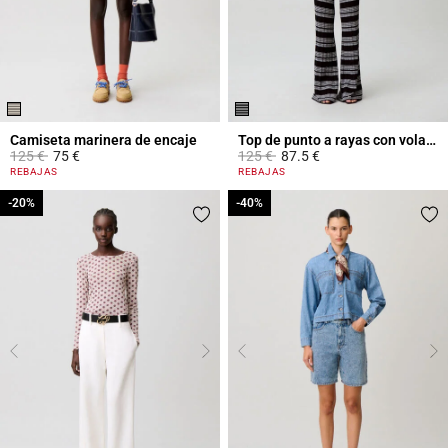
Camiseta marinera de encaje
Top de punto a rayas con volantes
Price reduced from
to
Price reduced from
to
125 €
75 €
125 €
87.5 €
5 out of 5 Customer Rating
3,6 out of 5 Customer Rating
REBAJAS
REBAJAS
-20%
-20%
-40%
-40%