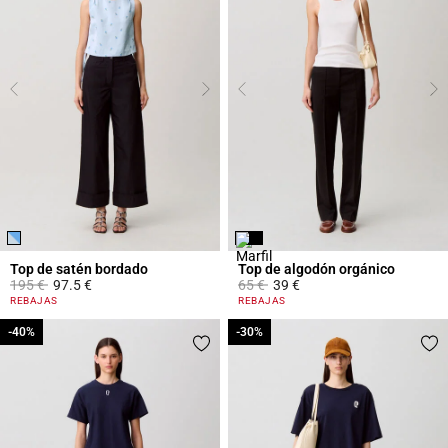
Top de satén bordado
Top de algodón orgánico
Price reduced from
to
Price reduced from
to
195 €
97.5 €
65 €
39 €
5 out of 5 Customer Rating
4,7 out of 5 Customer Rating
REBAJAS
REBAJAS
-40%
-40%
-30%
-30%