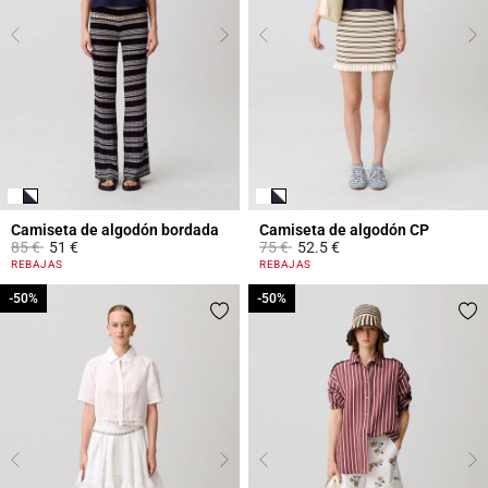
Camiseta de algodón bordada
Camiseta de algodón CP
Price reduced from
to
Price reduced from
to
85 €
51 €
75 €
52.5 €
3,9 out of 5 Customer Rating
4,4 out of 5 Customer Rating
REBAJAS
REBAJAS
-50%
-50%
-50%
-50%