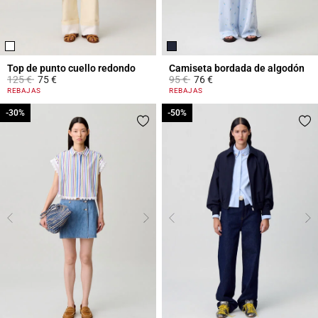
Top de punto cuello redondo
Camiseta bordada de algodón
Price reduced from
to
Price reduced from
to
125 €
75 €
95 €
76 €
5 out of 5 Customer Rating
3,3 out of 5 Customer Rating
REBAJAS
REBAJAS
-30%
-30%
-50%
-50%