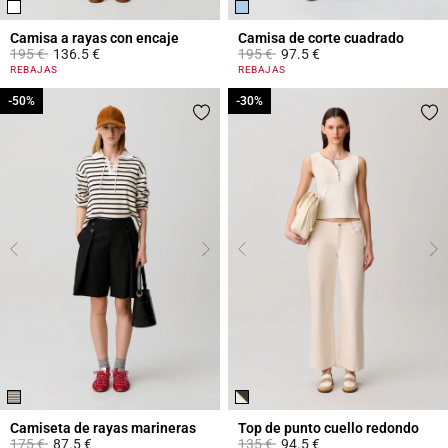
Camisa a rayas con encaje
Camisa de corte cuadrado
Price reduced from
to
Price reduced from
to
195 €
136.5 €
195 €
97.5 €
5 out of 5 Customer Rating
4,2 out of 5 Customer Rating
REBAJAS
REBAJAS
-50%
-50%
-30%
-30%
Camiseta de rayas marineras
Top de punto cuello redondo
Price reduced from
to
Price reduced from
to
175 €
87.5 €
135 €
94.5 €