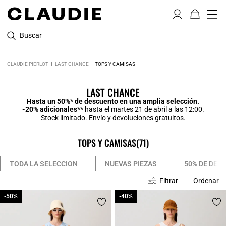
Buscar
CLAUDIE PIERLOT
LAST CHANCE
TOPS Y CAMISAS
LAST CHANCE
Hasta un 50%* de descuento en una amplia selección.
-20% adicionales**
hasta el martes 21 de abril a las 12:00.
Stock limitado. Envío y devoluciones gratuitos.
TOPS Y CAMISAS
(71)
TODA LA SELECCION
NUEVAS PIEZAS
50% DE DES
Filtrar
Ordenar
-50%
-50%
-40%
-40%