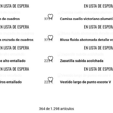
EN LISTA DE ESPERA
EN LISTA DE ESPER
e de cuadros
325 €
Camisa cuello victoriano plumetí
r Rating
4,5 out of 5 Customer Rating
EN LISTA DE ESPERA
EN LISTA DE ESPER
a cruzada de cuadros
325 €
Blusa fluida abotonada detalle v
r Rating
5 out of 5 Customer Rating
EN LISTA DE ESPERA
EN LISTA DE ESPER
le alto entallado
225 €
Zapatilla subida acolchada
5 out of 5 Customer Rating
EN LISTA DE ESPERA
EN LISTA DE ESPER
ros entallado
225 €
Vestido largo de punto escote V
r Rating
4,7 out of 5 Customer Rating
364 de 1.298 artículos