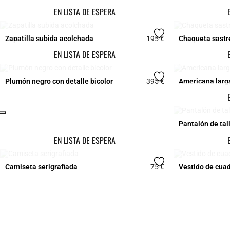
EN LISTA DE ESPERA
Zapatilla subida acolchada
195 €
Chaqueta sastr
3,3 out of 5 Custome
EN LISTA DE ESPERA
Plumón negro con detalle bicolor
395 €
Americana larg
4,1 out of 5 Custome
Click
Pantalón de tal
EN LISTA DE ESPERA
Camiseta serigrafiada
75 €
Vestido de cuad
4,9 out of 5 Custome