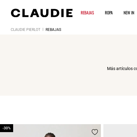
REBAJAS
ROPA
NEW IN
CLAUDIE PIERLOT
REBAJAS
Más artículos c
-30%
-30%