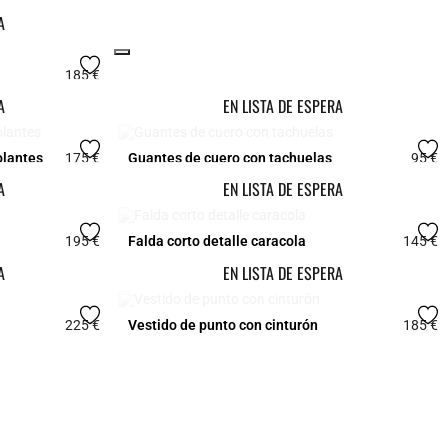
A
Click
185 €
4,1 out of 5 Customer Rating
A
EN LISTA DE ESPERA
olantes
175 €
Guantes de cuero con tachuelas
95 €
3,9 out of 5 Customer Rating
3
A
EN LISTA DE ESPERA
195 €
Falda corto detalle caracola
145 €
5 out of 5 Customer Rating
3
A
EN LISTA DE ESPERA
225 €
Vestido de punto con cinturón
185 €
4,9 out of 5 Customer Rating
5