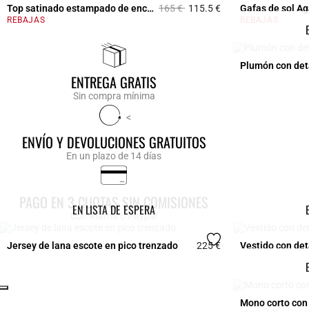
Price reduced from
to
Top satinado estampado de encaje
165 €
115.5 €
Gafas de sol Ag
5 out of 5 Customer 
REBAJAS
REBAJAS
Plumón con deta
ENTREGA GRATIS
Sin compra mínima
<
ENVÍO Y DEVOLUCIONES GRATUITOS
En un plazo de 14 días
PAGO EN 3 CUOTAS SIN COMISIONES
EN LISTA DE ESPERA
Con Klarna o Paypal
Jersey de lana escote en pico trenzado
225 €
Vestido con det
5 out of 5 Customer 
Click
Mono corto con