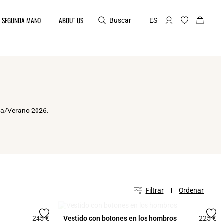
SEGUNDA MANO
ABOUT US
Buscar
ES
era/Verano 2026.
A
EN LISTA DE ESPERA
Filtrar
Ordenar
a
245 €
Vestido con botones en los hombros
225 €