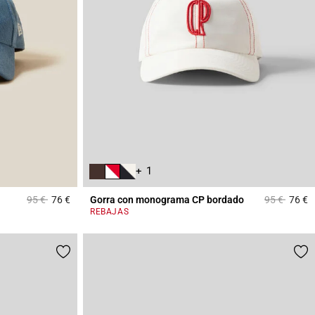
+ 1
Price reduced from
to
Price reduc
to
95 €
76 €
Gorra con monograma CP bordado
95 €
76 €
5 out of 5 Customer Rating
5
REBAJAS