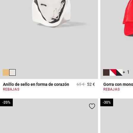
+ 1
Price reduced from
to
Anillo de sello en forma de corazón
65 €
52 €
Gorra con mon
4,1 out of 5 Custome
REBAJAS
REBAJAS
-20%
-20%
-30%
-30%