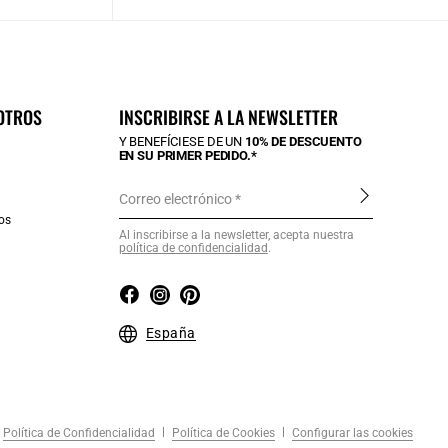
OTROS
INSCRIBIRSE A LA NEWSLETTER
Y BENEFÍCIESE DE UN
10% DE DESCUENTO
EN SU PRIMER PEDIDO.*
Correo electrónico
os
Al inscribirse a la newsletter, acepta nuestra
política de confidencialidad
.
a
España
Política de Confidencialidad
Política de Cookies
Configurar las cookies