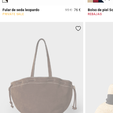
Price reduced from
to
Fular de seda leopardo
95 €
76 €
Bolso de piel S
5 out of 5 Customer 
PRIVATE SALE
REBAJAS