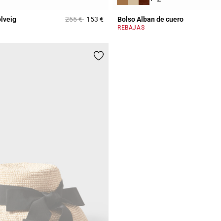
Price reduced from
to
olveig
255 €
153 €
Bolso Alban de cuero
Rating
5 out of 5 Customer Rating
REBAJAS