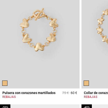
Price reduced from
to
Pulsera con corazones martillados
75 €
60 €
Collar de coraz
4,5 out of 5 Custome
REBAJAS
REBAJAS
-20%
-20%
-40%
-40%