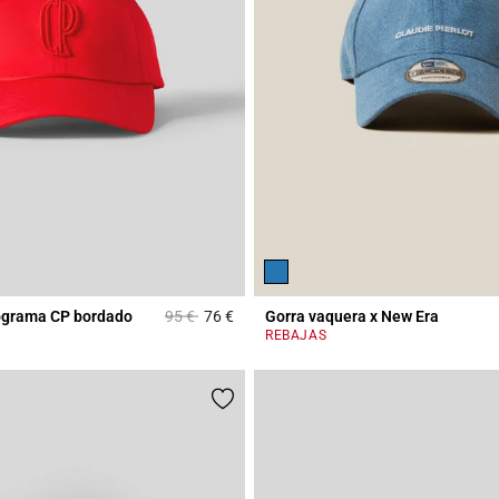
Price reduced from
to
ograma CP bordado
95 €
76 €
Gorra vaquera x New Era
r Rating
5 out of 5 Customer Rating
REBAJAS