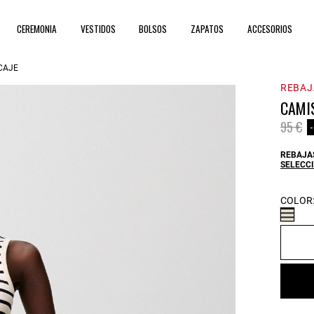
CEREMONIA
VESTIDOS
BOLSOS
ZAPATOS
ACCESORIOS
CAJE
REBAJ
CAMI
Price 
to
95 €
REBAJAS
SELECCI
COLOR