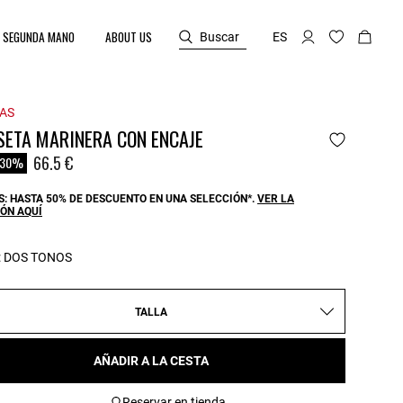
SEGUNDA MANO
ABOUT US
Buscar
ES
AS
SETA MARINERA CON ENCAJE
reduced from
66.5 €
-30%
: HASTA 50% DE DESCUENTO EN UNA SELECCIÓN*.
VER LA
ÓN AQUÍ
:
DOS TONOS
TALLA
AÑADIR A LA CESTA
Reservar en tienda