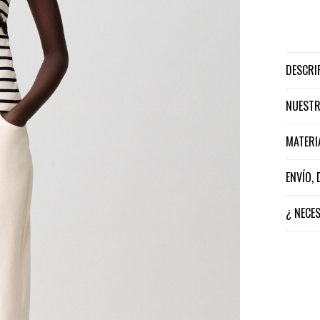
DESCR
NUEST
MATER
ENVÍO,
¿ NECE