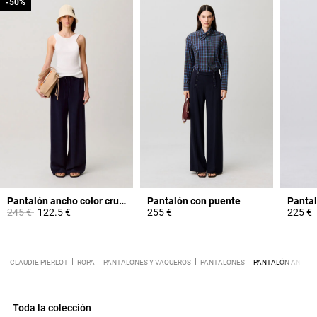
-50%
-50%
Pantalón ancho color crudo
Pantalón con puente
Pantal
Price reduced from
to
245 €
122.5 €
255 €
225 €
CLAUDIE PIERLOT
ROPA
PANTALONES Y VAQUEROS
PANTALONES
PANTALÓN ANCHO 
Toda la colección