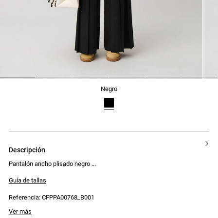
1
2
3
4
5
6
negro
descripción
Pantalón ancho plisado negro
Guía de tallas
Referencia: CFPPA00768_B001
Ver más