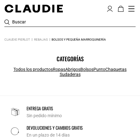
Buscar
CLAUDIE PIERLOT
REBAJAS
BOLSOS Y PEQUEÑA MARROQUINERÍA
CATEGORÍAS
Todos los productos
Ropas
Abrigos
Bolsos
Punto
Chaquetas
Sudaderas
ENTREGA GRATIS
Sin pedido mínimo
DEVOLUCIONES Y CAMBIOS GRATIS
En un plazo de 14 días