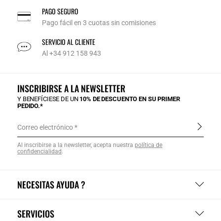
PAGO SEGURO
Pago fácil en 3 cuotas sin comisiones
SERVICIO AL CLIENTE
Al +34 912 158 943
INSCRIBIRSE A LA NEWSLETTER
Y BENEFÍCIESE DE UN
10% DE DESCUENTO EN SU PRIMER
PEDIDO.*
Correo electrónico
Al inscribirse a la newsletter, acepta nuestra
política de
confidencialidad
.
NECESITAS AYUDA ?
SERVICIOS