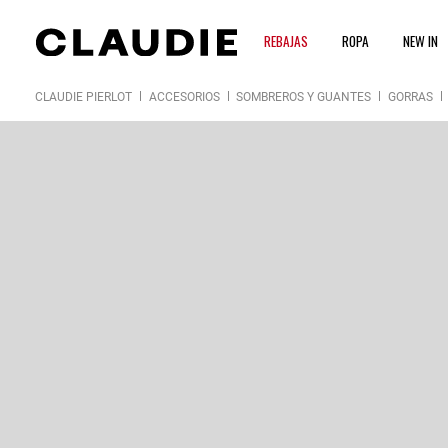
REBAJAS
ROPA
NEW IN
CLAUDIE PIERLOT
ACCESORIOS
SOMBREROS Y GUANTES
GORRAS