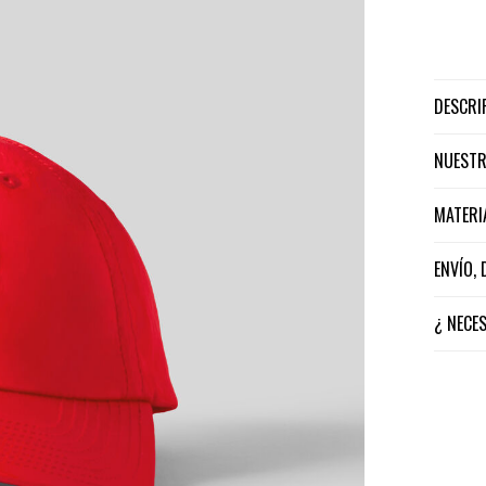
DESCR
NUEST
MATER
ENVÍO,
¿ NECE