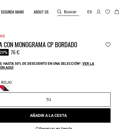
SEGUNDA MANO
ABOUT US
Buscar
ES
AS
A CON MONOGRAMA CP BORDADO
reduced from
76 €
-20%
: HASTA 50% DE DESCUENTO EN UNA SELECCIÓN*.
VER LA
ÓN AQUÍ
:
ROJO
TU
AÑADIR A LA CESTA
Reservar en tienda