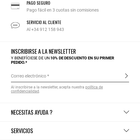
PAGO SEGURO
Pago fácil en 3 cuotas sin comisiones
SERVICIO AL CLIENTE
Al +34 912 158 943
INSCRIBIRSE A LA NEWSLETTER
Y BENEFÍCIESE DE UN
10% DE DESCUENTO EN SU PRIMER
PEDIDO.*
Correo electrónico
Al inscribirse a la newsletter, acepta nuestra
política de
confidencialidad
.
NECESITAS AYUDA ?
SERVICIOS