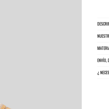
DESCR
NUEST
MATER
ENVÍO,
¿ NECE