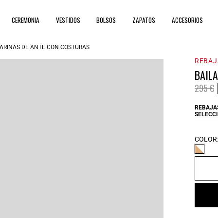
CEREMONIA
VESTIDOS
BOLSOS
ZAPATOS
ACCESORIOS
LARINAS DE ANTE CON COSTURAS
REBAJ
BAIL
Price 
t
295 €
REBAJAS
SELECCI
COLOR