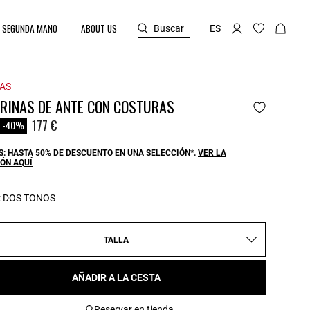
SEGUNDA MANO
ABOUT US
Buscar
ES
AS
ARINAS DE ANTE CON COSTURAS
reduced from
o
177 €
-40%
: HASTA 50% DE DESCUENTO EN UNA SELECCIÓN*.
VER LA
ÓN AQUÍ
:
DOS TONOS
TALLA
AÑADIR A LA CESTA
Reservar en tienda