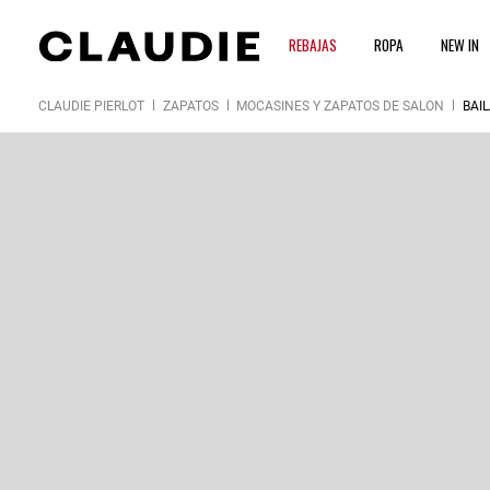
REBAJAS
ROPA
NEW IN
CLAUDIE PIERLOT
ZAPATOS
MOCASINES Y ZAPATOS DE SALÓN
BAI