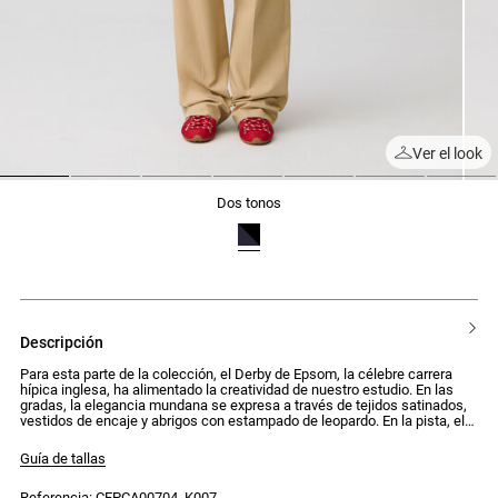
Ver el look
1
2
3
4
5
6
7
dos tonos
descripción
Para esta parte de la colección, el Derby de Epsom, la célebre carrera
hípica inglesa, ha alimentado la creatividad de nuestro estudio. En las
gradas, la elegancia mundana se expresa a través de tejidos satinados,
vestidos de encaje y abrigos con estampado de leopardo. En la pista, el
uniforme de los jinetes inspira un vestuario deportivo y colorido: amarillo
pastel, azul cielo y burdeos. Una combinación audaz para siluetas
Guía de tallas
desestructuradas.
Referencia: CFPCA00704_K007