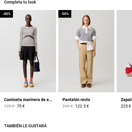
Completa tu look
-40%
-40%
-50%
-50%
Camiseta marinera de encaje
Pantalón recto
Price reduced from
to
Price reduced from
to
125 €
75 €
245 €
122.5 €
225 €
TAMBIÉN LE GUSTARÁ