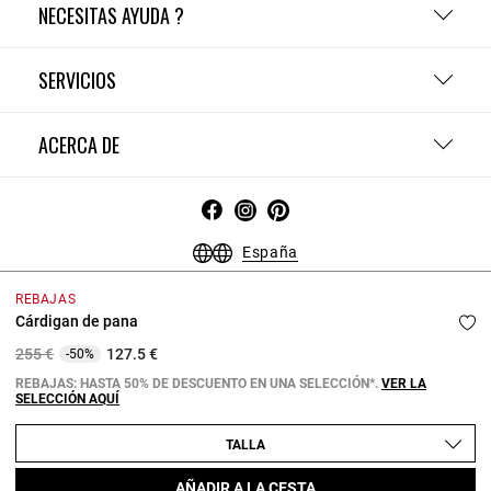
NECESITAS AYUDA ?
SERVICIOS
ACERCA DE
España
Condiciones Generales - Guía de compras
Menciones Legales
REBAJAS
Política de Confidencialidad
Política de Cookies
Cárdigan de pana
Configurar las cookies
Price reduced from
to
255 €
127.5 €
-50%
Copyright © 2026 Claudie Pierlot. Todos los derechos reservados.
REBAJAS: HASTA 50% DE DESCUENTO EN UNA SELECCIÓN*.
VER LA
SELECCIÓN AQUÍ
TALLA
AÑADIR A LA CESTA