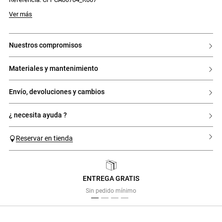
Cárdigan de punto fino con cuello camisero y detalles de pana
- Cárdigan de manga larga
Modelo mide 176cm y lleva una talla 32
Ver más
- Cuello camisero
- Detalles de pana
- Corte cropped
- Tapeta de botones de pana
nuestros compromisos
- 5 botones a presión
materiales y mantenimiento
envío, devoluciones y cambios
¿ necesita ayuda ?
Reservar en tienda
ENTREGA GRATIS
Previous
Next
Sin pedido mínimo