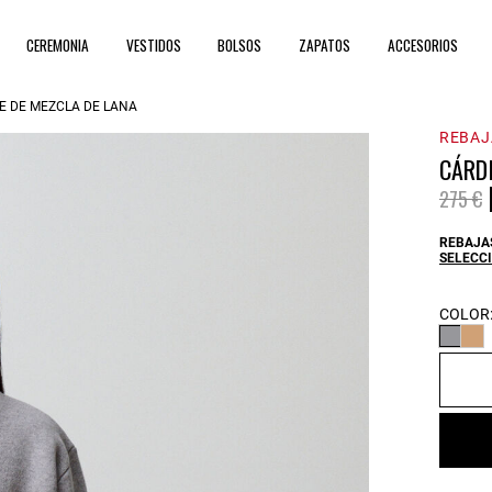
CEREMONIA
VESTIDOS
BOLSOS
ZAPATOS
ACCESORIOS
E DE MEZCLA DE LANA
REBAJ
CÁRDI
Price 
t
275 €
REBAJAS
SELECCI
COLOR