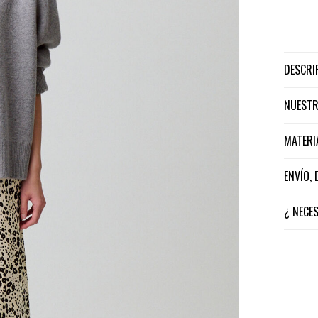
DESCR
NUEST
MATER
ENVÍO,
¿ NECE