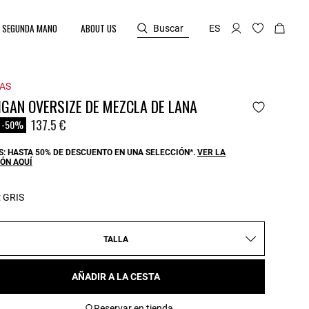
SEGUNDA MANO
ABOUT US
Buscar
ES
AS
GAN OVERSIZE DE MEZCLA DE LANA
reduced from
o
137.5 €
-50%
: HASTA 50% DE DESCUENTO EN UNA SELECCIÓN*.
VER LA
ÓN AQUÍ
:
GRIS
TALLA
AÑADIR A LA CESTA
Reservar en tienda