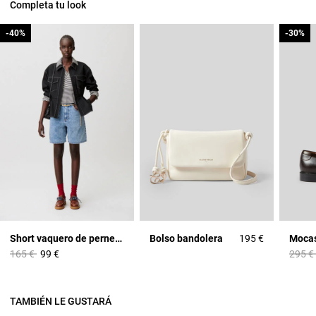
Completa tu look
-40%
-40%
-30%
-30%
Short vaquero de pernera recta
Bolso bandolera
195 €
Price reduced from
to
Price 
165 €
99 €
295 €
TAMBIÉN LE GUSTARÁ