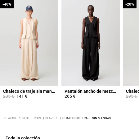
-40%
-40%
-20%
-20%
Chaleco de traje sin mangas
Pantalón ancho de mezcla de lana
Chalec
Price reduced from
to
Price 
235 €
141 €
265 €
295 €
CLAUDIE PIERLOT
ROPA
BLAZERS
CHALECO DE TRAJE SIN MANGAS
Toda la colección