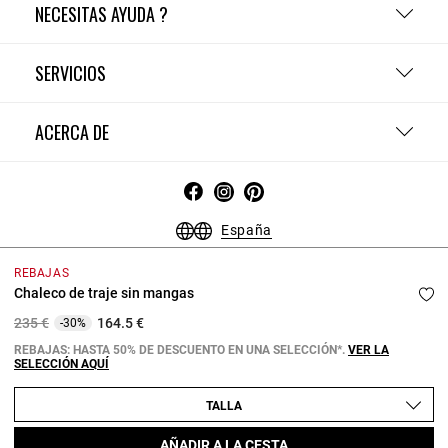
NECESITAS AYUDA ?
SERVICIOS
ACERCA DE
España
Condiciones Generales - Guía de compras
Menciones Legales
REBAJAS
Política de Confidencialidad
Política de Cookies
Chaleco de traje sin mangas
Configurar las cookies
Price reduced from
to
235 €
164.5 €
-30%
Copyright © 2026 Claudie Pierlot. Todos los derechos reservados.
REBAJAS: HASTA 50% DE DESCUENTO EN UNA SELECCIÓN*.
VER LA
SELECCIÓN AQUÍ
TALLA
AÑADIR A LA CESTA