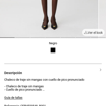
Ver el look
1
2
3
4
5
6
7
negro
descripción
Chaleco de traje sin mangas con cuello de pico pronunciado
- Chaleco de traje sin mangas
- Cuello de pico pronunciado
- Pinzas marcadas con un botón decorativo a cada lado, delante y detrás
- Cierre delantero con 3 botones
Guía de tallas
Referencia: CFPVE00548_B001