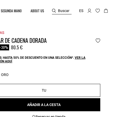
SEGUNDA MANO
ABOUT US
Buscar
ES
AS
AR DE CADENA DORADA
reduced from
o
80.5 €
-30%
: HASTA 50% DE DESCUENTO EN UNA SELECCIÓN*.
VER LA
ÓN AQUÍ
:
ORO
TU
AÑADIR A LA CESTA
Reservar en tienda