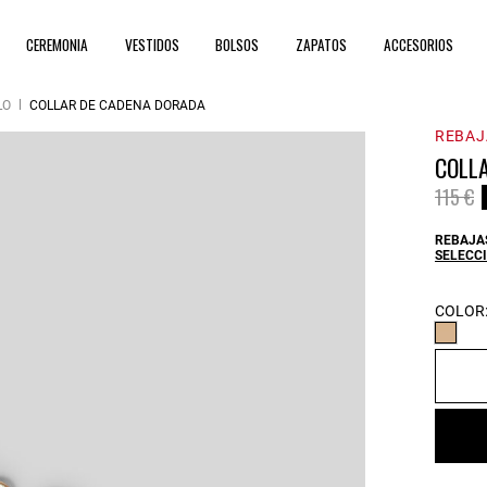
CEREMONIA
VESTIDOS
BOLSOS
ZAPATOS
ACCESORIOS
LO
COLLAR DE CADENA DORADA
REBAJ
COLL
Price 
t
115 €
REBAJAS
SELECCI
COLOR