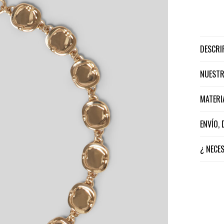
DESCR
NUEST
MATER
ENVÍO,
¿ NECE