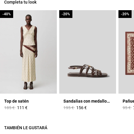
Completa tu look
-40%
-40%
-20%
-20%
-20%
-20%
Top de satén
Sandalias con medallones
Price reduced from
to
Price reduced from
to
Price 
t
185 €
111 €
195 €
156 €
95 €
TAMBIÉN LE GUSTARÁ