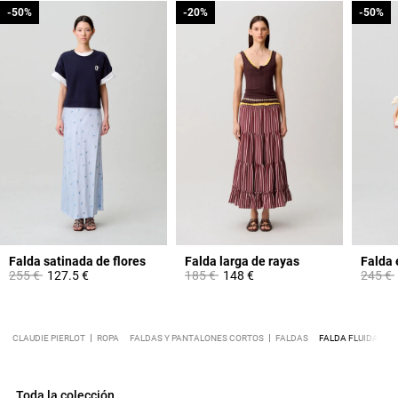
-50%
-50%
-20%
-20%
-50%
-50%
Falda satinada de flores
Falda larga de rayas
Falda 
Price reduced from
to
Price reduced from
to
Price 
255 €
127.5 €
185 €
148 €
245 €
CLAUDIE PIERLOT
ROPA
FALDAS Y PANTALONES CORTOS
FALDAS
FALDA FLUIDA ES
Toda la colección