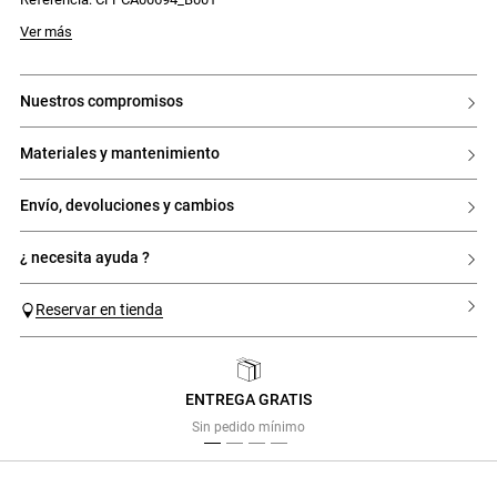
Modelo mide 176cm y lleva una talla 32
Ver más
nuestros compromisos
materiales y mantenimiento
envío, devoluciones y cambios
¿ necesita ayuda ?
Reservar en tienda
ENTREGA GRATIS
Previous
Next
Sin pedido mínimo