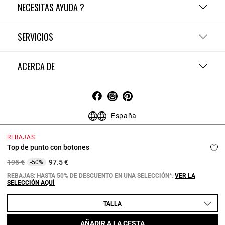
NECESITAS AYUDA ?
SERVICIOS
ACERCA DE
España
Condiciones Generales - Guía de compras
Menciones Legales
REBAJAS
Política de Confidencialidad
Política de Cookies
Top de punto con botones
Configurar las cookies
Price reduced from
to
195 €
97.5 €
-50%
Copyright © 2026 Claudie Pierlot. Todos los derechos reservados.
REBAJAS: HASTA 50% DE DESCUENTO EN UNA SELECCIÓN*.
VER LA
SELECCIÓN AQUÍ
TALLA
AÑADIR A LA CESTA