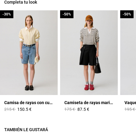
Completa tu look
-30%
-30%
-50%
-50%
-50%
-50%
Camisa de rayas con cuello claudine
Camiseta de rayas marineras
Vaque
Price reduced from
to
Price reduced from
to
Price 
215 €
150.5 €
175 €
87.5 €
195 €
TAMBIÉN LE GUSTARÁ