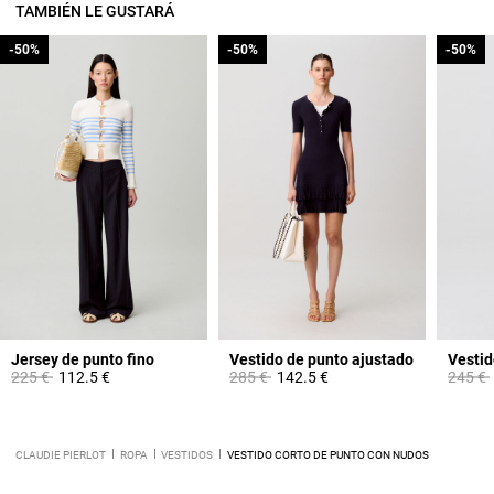
TAMBIÉN LE GUSTARÁ
-50%
-50%
-50%
-50%
-50%
-50%
Jersey de punto fino
Vestido de punto ajustado
Price reduced from
to
Price reduced from
to
Price 
225 €
112.5 €
285 €
142.5 €
245 €
CLAUDIE PIERLOT
ROPA
VESTIDOS
VESTIDO CORTO DE PUNTO CON NUDOS