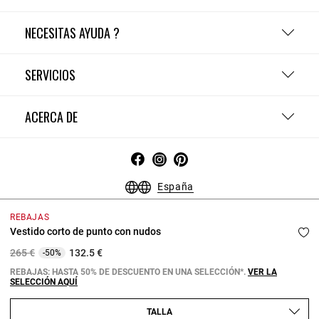
NECESITAS AYUDA ?
SERVICIOS
ACERCA DE
España
Condiciones Generales - Guía de compras
Menciones Legales
REBAJAS
Política de Confidencialidad
Política de Cookies
Vestido corto de punto con nudos
Configurar las cookies
Price reduced from
to
265 €
132.5 €
-50%
Copyright © 2026 Claudie Pierlot. Todos los derechos reservados.
REBAJAS: HASTA 50% DE DESCUENTO EN UNA SELECCIÓN*.
VER LA
SELECCIÓN AQUÍ
TALLA