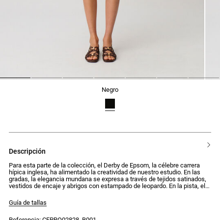
1
2
3
4
5
6
7
negro
descripción
Para esta parte de la colección, el Derby de Epsom, la célebre carrera
hípica inglesa, ha alimentado la creatividad de nuestro estudio. En las
gradas, la elegancia mundana se expresa a través de tejidos satinados,
vestidos de encaje y abrigos con estampado de leopardo. En la pista, el
uniforme de los jinetes inspira un vestuario deportivo y colorido: amarillo
pastel, azul cielo y burdeos. Una combinación audaz para siluetas
Guía de tallas
desestructuradas.
Referencia: CFPRO02828_B001