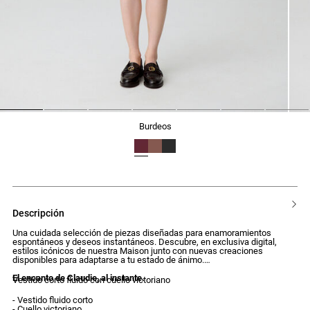
1
2
3
4
5
6
7
burdeos
descripción
Una cuidada selección de piezas diseñadas para enamoramientos
espontáneos y deseos instantáneos. Descubre, en exclusiva digital,
estilos icónicos de nuestra Maison junto con nuevas creaciones
disponibles para adaptarse a tu estado de ánimo.
El encanto de Claudie, al instante.
Vestido corto fluido con cuello victoriano
- Vestido fluido corto
- Cuello victoriano