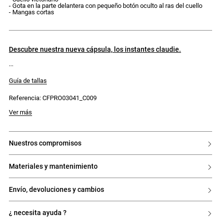
- Gota en la parte delantera con pequeño botón oculto al ras del cuello
- Mangas cortas
descubre nuestra nueva cápsula, los instantes claudie.
Guía de tallas
Referencia: CFPRO03041_C009
Modelo mide 175cm y lleva una talla 34
Ver más
nuestros compromisos
materiales y mantenimiento
envío, devoluciones y cambios
¿ necesita ayuda ?