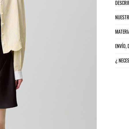
DESCR
NUEST
MATER
ENVÍO,
¿ NECE