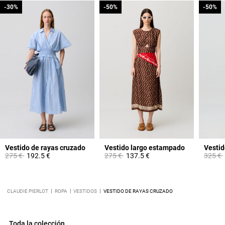
-30%
-30%
-50%
-50%
-50%
-50%
Vestido de rayas cruzado
Vestido largo estampado
Vestid
Price reduced from
to
Price reduced from
to
Price 
275 €
192.5 €
275 €
137.5 €
325 €
CLAUDIE PIERLOT
ROPA
VESTIDOS
VESTIDO DE RAYAS CRUZADO
Toda la colección