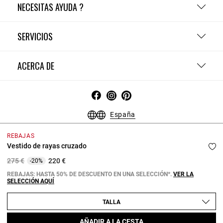
NECESITAS AYUDA ?
SERVICIOS
ACERCA DE
España
Condiciones Generales - Guía de compras
Menciones Legales
REBAJAS
Política de Confidencialidad
Política de Cookies
Vestido de rayas cruzado
Configurar las cookies
Price reduced from
to
275 €
220 €
-20%
Copyright © 2026 Claudie Pierlot. Todos los derechos reservados.
REBAJAS: HASTA 50% DE DESCUENTO EN UNA SELECCIÓN*.
VER LA
SELECCIÓN AQUÍ
TALLA
AÑADIR A LA CESTA