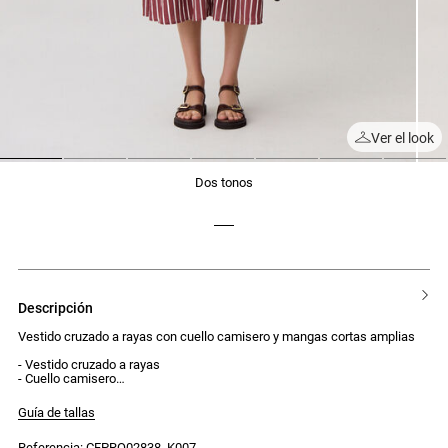
Ver el look
1
2
3
4
5
6
7
dos tonos
descripción
Vestido cruzado a rayas con cuello camisero y mangas cortas amplias
- Vestido cruzado a rayas
- Cuello camisero
- Mangas cortas amplias
- Cintura ajustada por un elástico
Guía de tallas
- Largo midi
- Tapeta con botones a lo largo de la falda
Referencia: CFPRO02838_K007