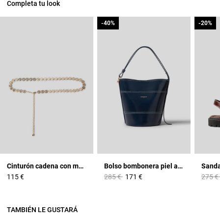
Completa tu look
-40%
-40%
-20%
-20%
Cinturón cadena con medallones CP
Bolso bombonera piel ajustable
Price reduced from
to
Price 
115 €
285 €
171 €
275 €
TAMBIÉN LE GUSTARÁ