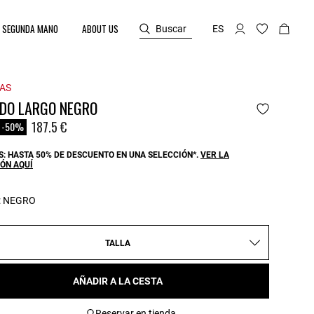
SEGUNDA MANO
ABOUT US
Buscar
ES
AS
IDO LARGO NEGRO
reduced from
o
187.5 €
-50%
: HASTA 50% DE DESCUENTO EN UNA SELECCIÓN*.
VER LA
ÓN AQUÍ
:
NEGRO
TALLA
AÑADIR A LA CESTA
Reservar en tienda