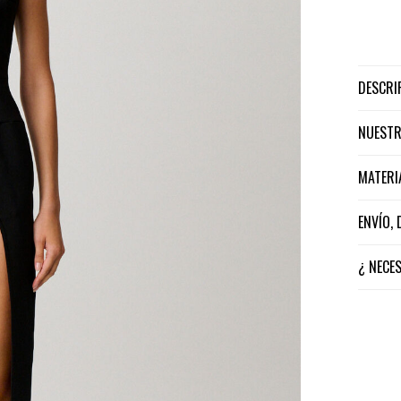
DESCR
NUEST
MATER
ENVÍO,
¿ NECE