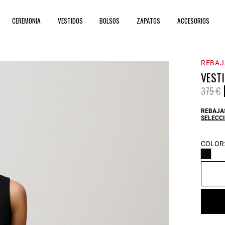
CEREMONIA
VESTIDOS
BOLSOS
ZAPATOS
ACCESORIOS
REBAJ
VEST
Price 
t
375 €
REBAJAS
SELECCI
COLOR