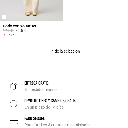
Body con volantes
Price reduced from
to
145 €
72.5 €
4,2 out of 5 Customer Rating
REBAJAS
Fin de la selección
ENTREGA GRATIS
Sin pedido mínimo
DEVOLUCIONES Y CAMBIOS GRATIS
En un plazo de 14 días
PAGO SEGURO
Pago fácil en 3 cuotas sin comisiones