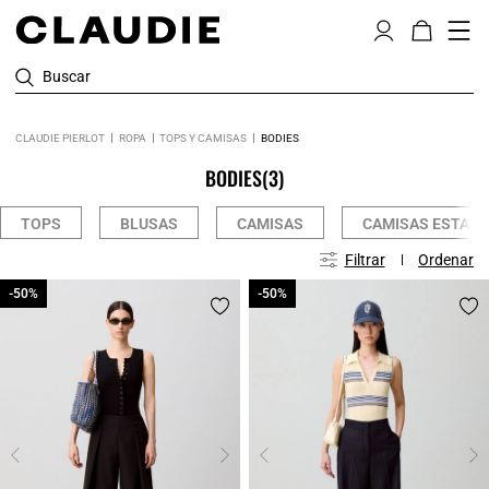
Buscar
CLAUDIE PIERLOT
ROPA
TOPS Y CAMISAS
BODIES
BODIES
(3)
TOPS
BLUSAS
CAMISAS
CAMISAS ESTAM
Filtrar
Ordenar
-50%
-50%
-50%
-50%