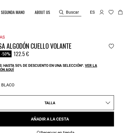
SEGUNDA MANO
ABOUT US
Buscar
ES
AS
SA ALGODÓN CUELLO VOLANTE
reduced from
o
122.5 €
-50%
: HASTA 50% DE DESCUENTO EN UNA SELECCIÓN*.
VER LA
ÓN AQUÍ
:
BLACO
TALLA
AÑADIR A LA CESTA
Reservar en tienda