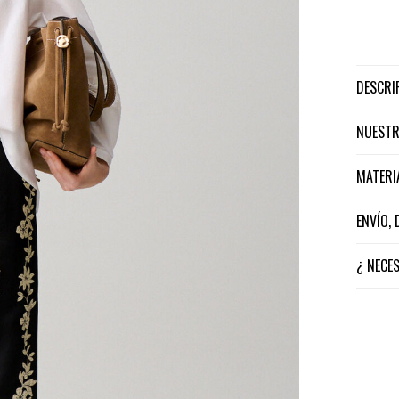
DESCR
NUEST
MATER
ENVÍO,
¿ NECE