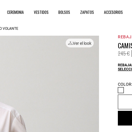
CEREMONIA
VESTIDOS
BOLSOS
ZAPATOS
ACCESORIOS
O VOLANTE
REBAJ
CAMI
Ver el look
Price 
t
245 €
REBAJAS
SELECCI
COLOR