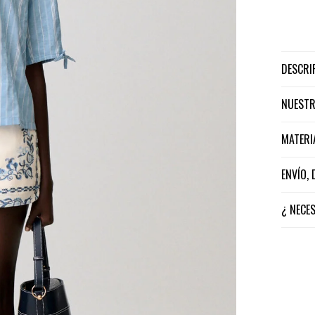
DESCR
NUEST
MATER
ENVÍO,
¿ NECE