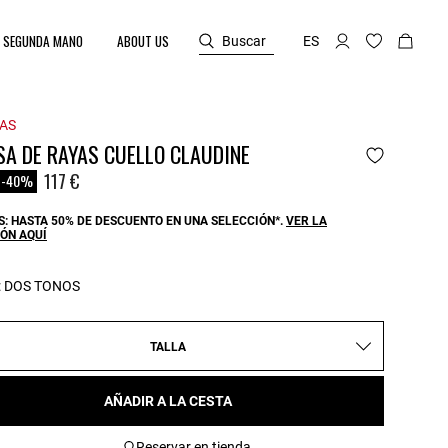
SEGUNDA MANO
ABOUT US
Buscar
ES
AS
SA DE RAYAS CUELLO CLAUDINE
reduced from
o
117 €
-40%
: HASTA 50% DE DESCUENTO EN UNA SELECCIÓN*.
VER LA
ÓN AQUÍ
:
DOS TONOS
TALLA
AÑADIR A LA CESTA
Reservar en tienda