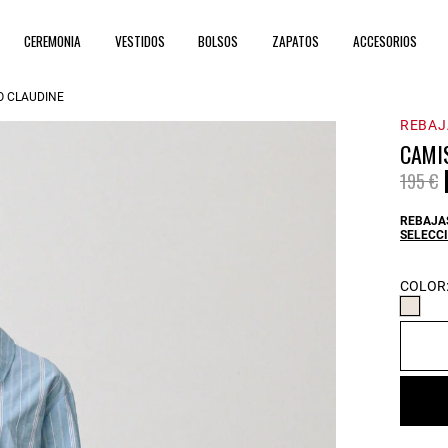
CEREMONIA
VESTIDOS
BOLSOS
ZAPATOS
ACCESORIOS
O CLAUDINE
REBAJ
CAMI
Price 
t
195 €
REBAJAS
SELECCI
COLOR